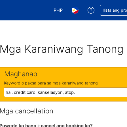
PHP
Makakuha ng t
Ilista ang pr
Pumili ng currency mo. PHP ang 
Pumili ng wika mo. Filip
Mga Karaniwang Tanong
Maghanap
Keyword o paksa para sa mga karaniwang tanong
Mga cancellation
Puwede ko bang i-cancel ang booking ko?