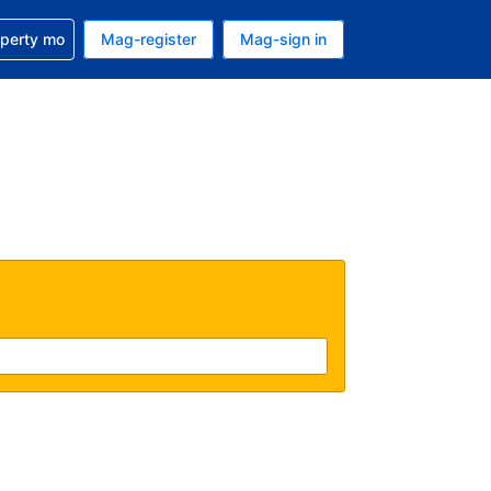
ulong sa reservation mo
operty mo
Mag-register
Mag-sign in
currency mo ngayon
ino ang wika mo ngayon