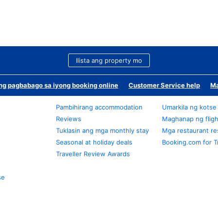
Ilista ang property mo
g pagbabago sa iyong booking online
Customer Service help
Ma
Pambihirang accommodation
Umarkila ng kotse
Reviews
Maghanap ng fligh
Tuklasin ang mga monthly stay
Mga restaurant re
Seasonal at holiday deals
Booking.com for T
Traveller Review Awards
se