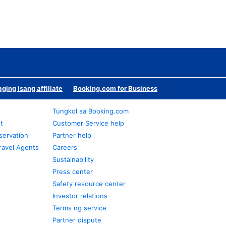
ging isang affiliate
Booking.com for Business
Tungkol sa Booking.com
t
Customer Service help
servation
Partner help
ravel Agents
Careers
Sustainability
Press center
Safety resource center
Investor relations
Terms ng service
Partner dispute