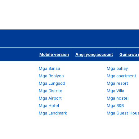
Mobile version
Ang iyong account
Gumawa n
Mga Bansa
Mga bahay
Mga Rehiyon
Mga apartment
Mga Lungsod
Mga resort
Mga Distrito
Mga Villa
Mga Airport
Mga hostel
Mga Hotel
Mga B&B
Mga Landmark
Mga Guest Hou