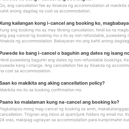
Oo, ang cancellation fee ay itinakda ng accommodation at makikita 
kahit anong dagdag na cost sa accommodation.
Kung kailangan kong i-cancel ang booking ko, magbabaya
Kung ang booking mo ay may libreng cancellation, hindi ka na magba
ang pag-cancel ng booking mo o ito ay non-refundable, puwedeng may
itinakda ng accommodation. Babayaran mo ang kahit anong dagdag
Puwede ko bang i-cancel o baguhin ang dates ng isang n
Hindi puwedeng baguhin ang dates ng non-refundable bookings. Kap
puwede kang i-charge. Ang cancellation fee ay itinakda ng accom
na cost sa accommodation.
Saan ko makikita ang aking cancellation policy?
Makikita mo ito sa booking confirmation mo.
Paano ko malalaman kung na-cancel ang booking ko?
Pagkatapos mong mag-cancel ng booking sa amin, makakatanggap
cancellation. Tingnan ang inbox at spam/junk folders ng email mo. 
24 oras, makipag-ugnayan sa accommodation para kumprimahin kung