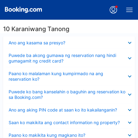
10 Karaniwang Tanong
Nakatago
Ano ang kasama sa presyo?
ang
sagot
Nakatago
Puwede ba akong gumawa ng reservation nang hindi
ang
gumagamit ng credit card?
sagot
Nakatago
Paano ko malalaman kung kumpirmado na ang
ang
reservation ko?
sagot
Nakatago
Puwede ko bang kanselahin o baguhin ang reservation ko
ang
sa Booking.com?
sagot
Nakatago
Ano ang aking PIN code at saan ko ito kakailanganin?
ang
sagot
Nakatago
Saan ko makikita ang contact information ng property?
ang
sagot
Nakatago
Paano ko makikita kung magkano ito?
ang