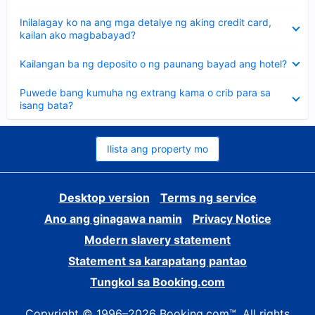
sagot
Nakatago
Inilalagay ko na ang mga detalye ng aking credit card,
ang
kailan ako magbabayad?
sagot
Nakatago
Kailangan ba ng deposito o ng paunang bayad ang hotel?
ang
sagot
Nakatago
Puwede bang kumuha ng extrang kama o crib para sa
ang
isang bata?
sagot
Ilista ang property mo
Desktop version
Terms ng service
Ano ang ginagawa namin
Privacy Notice
Modern slavery statement
Statement sa karapatang pantao
Tungkol sa Booking.com
Copyright © 1996–2026 Booking.com™. All rights