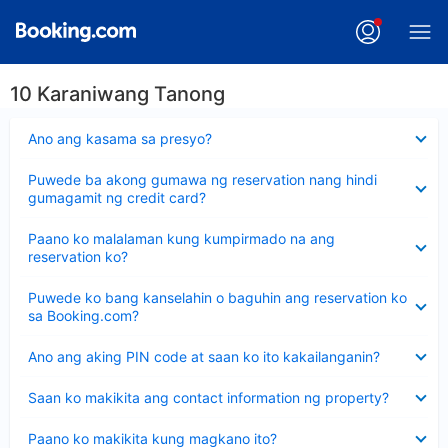
10 Karaniwang Tanong
Nakatago
Ano ang kasama sa presyo?
ang
sagot
Nakatago
Puwede ba akong gumawa ng reservation nang hindi
ang
gumagamit ng credit card?
sagot
Nakatago
Paano ko malalaman kung kumpirmado na ang
ang
reservation ko?
sagot
Nakatago
Puwede ko bang kanselahin o baguhin ang reservation ko
ang
sa Booking.com?
sagot
Nakatago
Ano ang aking PIN code at saan ko ito kakailanganin?
ang
sagot
Nakatago
Saan ko makikita ang contact information ng property?
ang
sagot
Nakatago
Paano ko makikita kung magkano ito?
ang