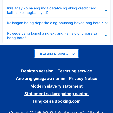
sagot
Nakatago
Inilalagay ko na ang mga detalye ng aking credit card,
ang
kailan ako magbabayad?
sagot
Nakatago
Kailangan ba ng deposito o ng paunang bayad ang hotel?
ang
sagot
Nakatago
Puwede bang kumuha ng extrang kama o crib para sa
ang
isang bata?
sagot
Ilista ang property mo
Desktop version
Terms ng service
Ano ang ginagawa namin
Privacy Notice
Modern slavery statement
Statement sa karapatang pantao
Tungkol sa Booking.com
Copyright © 1996–2026 Booking.com™. All rights