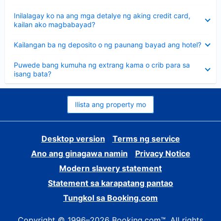
sagot
Nakatago
Inilalagay ko na ang mga detalye ng aking credit card,
ang
kailan ako magbabayad?
sagot
Nakatago
Kailangan ba ng deposito o ng paunang bayad ang hotel?
ang
sagot
Nakatago
Puwede bang kumuha ng extrang kama o crib para sa
ang
isang bata?
sagot
Ilista ang property mo
Desktop version
Terms ng service
Ano ang ginagawa namin
Privacy Notice
Modern slavery statement
Statement sa karapatang pantao
Tungkol sa Booking.com
Copyright © 1996–2026 Booking.com™. All rights