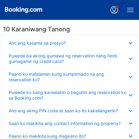
10 Karaniwang Tanong
Nakatago
Ano ang kasama sa presyo?
ang
sagot
Nakatago
Puwede ba akong gumawa ng reservation nang hindi
ang
gumagamit ng credit card?
sagot
Nakatago
Paano ko malalaman kung kumpirmado na ang
ang
reservation ko?
sagot
Nakatago
Puwede ko bang kanselahin o baguhin ang reservation ko
ang
sa Booking.com?
sagot
Nakatago
Ano ang aking PIN code at saan ko ito kakailanganin?
ang
sagot
Nakatago
Saan ko makikita ang contact information ng property?
ang
sagot
Nakatago
Paano ko makikita kung magkano ito?
ang