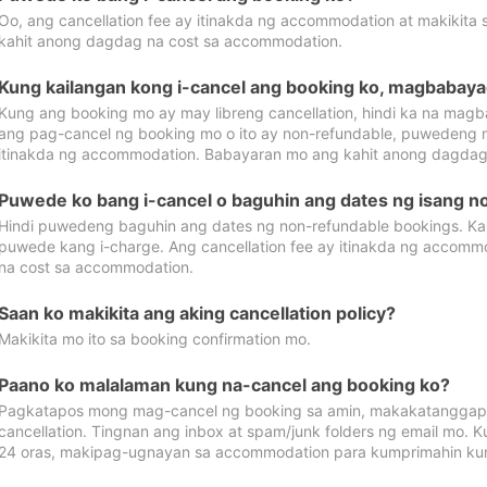
Oo, ang cancellation fee ay itinakda ng accommodation at makikita 
kahit anong dagdag na cost sa accommodation.
Kung kailangan kong i-cancel ang booking ko, magbabaya
Kung ang booking mo ay may libreng cancellation, hindi ka na magba
ang pag-cancel ng booking mo o ito ay non-refundable, puwedeng may
itinakda ng accommodation. Babayaran mo ang kahit anong dagdag
Puwede ko bang i-cancel o baguhin ang dates ng isang n
Hindi puwedeng baguhin ang dates ng non-refundable bookings. Kap
puwede kang i-charge. Ang cancellation fee ay itinakda ng accom
na cost sa accommodation.
Saan ko makikita ang aking cancellation policy?
Makikita mo ito sa booking confirmation mo.
Paano ko malalaman kung na-cancel ang booking ko?
Pagkatapos mong mag-cancel ng booking sa amin, makakatanggap
cancellation. Tingnan ang inbox at spam/junk folders ng email mo. 
24 oras, makipag-ugnayan sa accommodation para kumprimahin kung