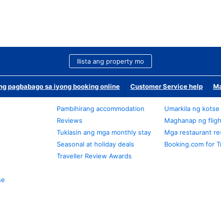
Ilista ang property mo
g pagbabago sa iyong booking online
Customer Service help
Ma
Pambihirang accommodation
Umarkila ng kotse
Reviews
Maghanap ng fligh
Tuklasin ang mga monthly stay
Mga restaurant re
Seasonal at holiday deals
Booking.com for T
Traveller Review Awards
se