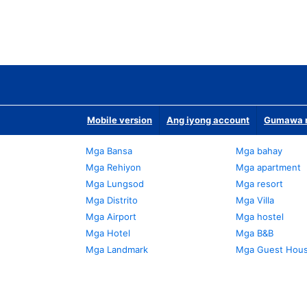
Mobile version
Ang iyong account
Gumawa n
Mga Bansa
Mga bahay
Mga Rehiyon
Mga apartment
Mga Lungsod
Mga resort
Mga Distrito
Mga Villa
Mga Airport
Mga hostel
Mga Hotel
Mga B&B
Mga Landmark
Mga Guest Hou