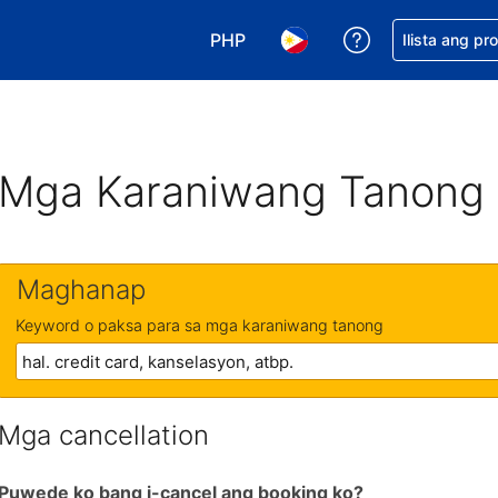
PHP
Makakuha ng t
Ilista ang pr
Pumili ng currency mo. PHP ang 
Pumili ng wika mo. Filip
Mga Karaniwang Tanong
Maghanap
Keyword o paksa para sa mga karaniwang tanong
Mga cancellation
Puwede ko bang i-cancel ang booking ko?