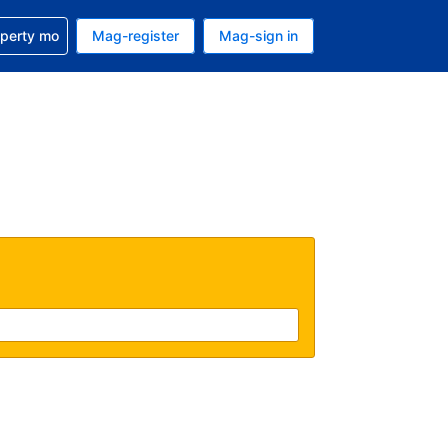
ulong sa reservation mo
operty mo
Mag-register
Mag-sign in
currency mo ngayon
ino ang wika mo ngayon