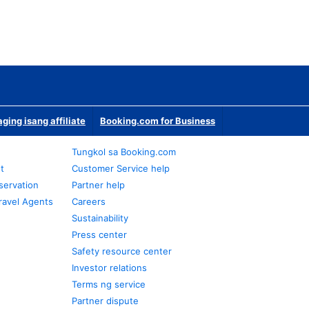
ging isang affiliate
Booking.com for Business
Tungkol sa Booking.com
t
Customer Service help
servation
Partner help
ravel Agents
Careers
Sustainability
Press center
Safety resource center
Investor relations
Terms ng service
Partner dispute