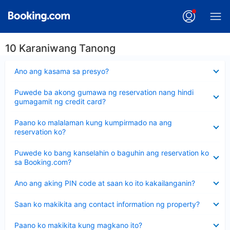
10 Karaniwang Tanong
Nakatago
Ano ang kasama sa presyo?
ang
sagot
Nakatago
Puwede ba akong gumawa ng reservation nang hindi
ang
gumagamit ng credit card?
sagot
Nakatago
Paano ko malalaman kung kumpirmado na ang
ang
reservation ko?
sagot
Nakatago
Puwede ko bang kanselahin o baguhin ang reservation ko
ang
sa Booking.com?
sagot
Nakatago
Ano ang aking PIN code at saan ko ito kakailanganin?
ang
sagot
Nakatago
Saan ko makikita ang contact information ng property?
ang
sagot
Nakatago
Paano ko makikita kung magkano ito?
ang