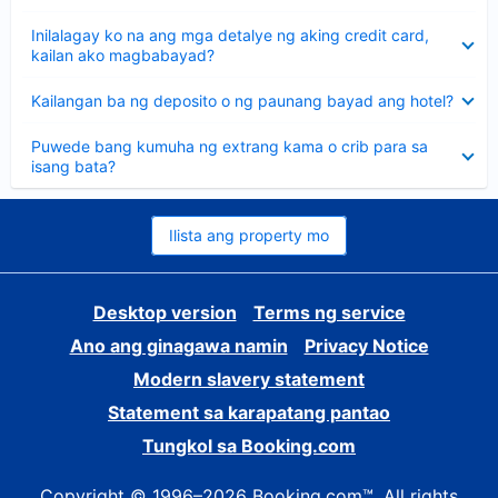
sagot
Nakatago
Inilalagay ko na ang mga detalye ng aking credit card,
ang
kailan ako magbabayad?
sagot
Nakatago
Kailangan ba ng deposito o ng paunang bayad ang hotel?
ang
sagot
Nakatago
Puwede bang kumuha ng extrang kama o crib para sa
ang
isang bata?
sagot
Ilista ang property mo
Desktop version
Terms ng service
Ano ang ginagawa namin
Privacy Notice
Modern slavery statement
Statement sa karapatang pantao
Tungkol sa Booking.com
Copyright © 1996–2026 Booking.com™. All rights