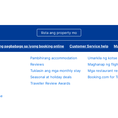
Ilista ang property mo
g pagbabago sa iyong booking online
Customer Service help
Ma
Pambihirang accommodation
Umarkila ng kotse
Reviews
Maghanap ng fligh
Tuklasin ang mga monthly stay
Mga restaurant re
Seasonal at holiday deals
Booking.com for T
Traveller Review Awards
se