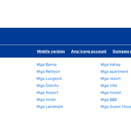
Mobile version
Ang iyong account
Gumawa n
Mga Bansa
Mga bahay
Mga Rehiyon
Mga apartment
Mga Lungsod
Mga resort
Mga Distrito
Mga Villa
Mga Airport
Mga hostel
Mga Hotel
Mga B&B
Mga Landmark
Mga Guest Hou