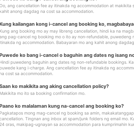
Oo, ang cancellation fee ay itinakda ng accommodation at makikita 
kahit anong dagdag na cost sa accommodation.
Kung kailangan kong i-cancel ang booking ko, magbabaya
Kung ang booking mo ay may libreng cancellation, hindi ka na magba
ang pag-cancel ng booking mo o ito ay non-refundable, puwedeng may
itinakda ng accommodation. Babayaran mo ang kahit anong dagdag
Puwede ko bang i-cancel o baguhin ang dates ng isang n
Hindi puwedeng baguhin ang dates ng non-refundable bookings. Kap
puwede kang i-charge. Ang cancellation fee ay itinakda ng accom
na cost sa accommodation.
Saan ko makikita ang aking cancellation policy?
Makikita mo ito sa booking confirmation mo.
Paano ko malalaman kung na-cancel ang booking ko?
Pagkatapos mong mag-cancel ng booking sa amin, makakatanggap
cancellation. Tingnan ang inbox at spam/junk folders ng email mo. 
24 oras, makipag-ugnayan sa accommodation para kumprimahin kung