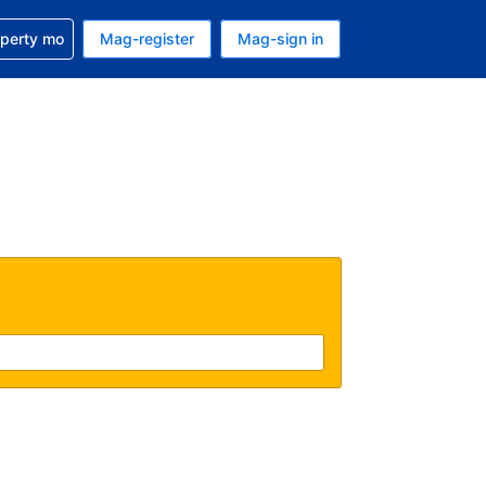
ulong sa reservation mo
operty mo
Mag-register
Mag-sign in
currency mo ngayon
ino ang wika mo ngayon