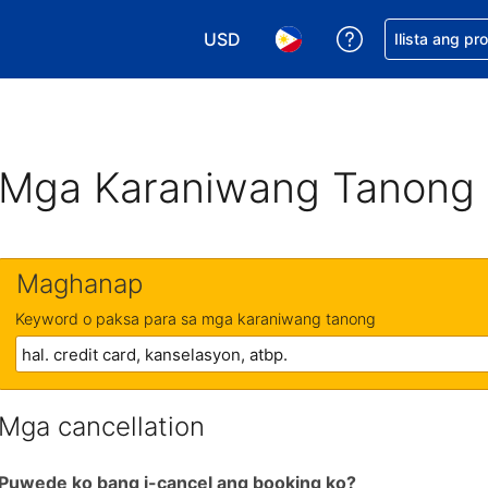
USD
Makakuha ng t
Ilista ang pr
Pumili ng currency mo. USD ang 
Pumili ng wika mo. Filip
Mga Karaniwang Tanong
Maghanap
Keyword o paksa para sa mga karaniwang tanong
Mga cancellation
Puwede ko bang i-cancel ang booking ko?