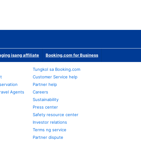
ging isang affiliate
Booking.com for Business
Tungkol sa Booking.com
t
Customer Service help
servation
Partner help
ravel Agents
Careers
Sustainability
Press center
Safety resource center
Investor relations
Terms ng service
Partner dispute