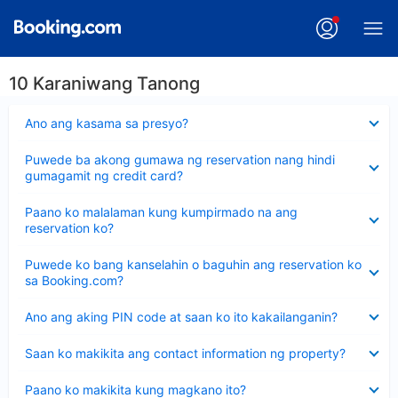
10 Karaniwang Tanong
Nakatago
Ano ang kasama sa presyo?
ang
sagot
Nakatago
Puwede ba akong gumawa ng reservation nang hindi
ang
gumagamit ng credit card?
sagot
Nakatago
Paano ko malalaman kung kumpirmado na ang
ang
reservation ko?
sagot
Nakatago
Puwede ko bang kanselahin o baguhin ang reservation ko
ang
sa Booking.com?
sagot
Nakatago
Ano ang aking PIN code at saan ko ito kakailanganin?
ang
sagot
Nakatago
Saan ko makikita ang contact information ng property?
ang
sagot
Nakatago
Paano ko makikita kung magkano ito?
ang