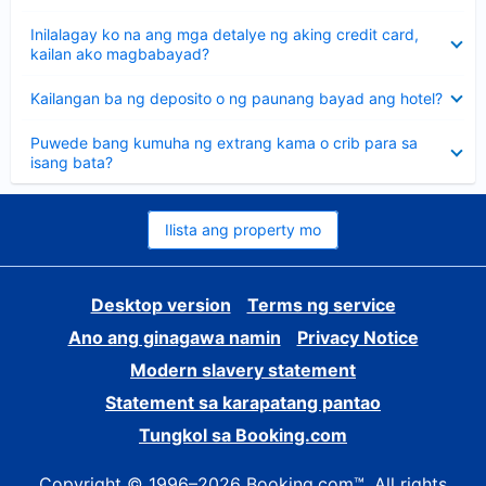
sagot
Nakatago
Inilalagay ko na ang mga detalye ng aking credit card,
ang
kailan ako magbabayad?
sagot
Nakatago
Kailangan ba ng deposito o ng paunang bayad ang hotel?
ang
sagot
Nakatago
Puwede bang kumuha ng extrang kama o crib para sa
ang
isang bata?
sagot
Ilista ang property mo
Desktop version
Terms ng service
Ano ang ginagawa namin
Privacy Notice
Modern slavery statement
Statement sa karapatang pantao
Tungkol sa Booking.com
Copyright © 1996–2026 Booking.com™. All rights