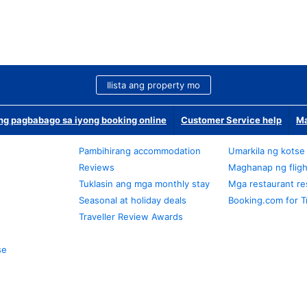
Ilista ang property mo
g pagbabago sa iyong booking online
Customer Service help
Ma
Pambihirang accommodation
Umarkila ng kotse
Reviews
Maghanap ng fligh
Tuklasin ang mga monthly stay
Mga restaurant re
Seasonal at holiday deals
Booking.com for T
Traveller Review Awards
se