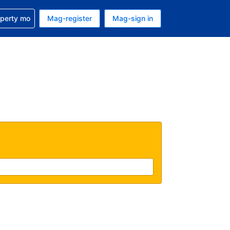
ulong sa reservation mo
operty mo
Mag-register
Mag-sign in
currency mo ngayon
ino ang wika mo ngayon