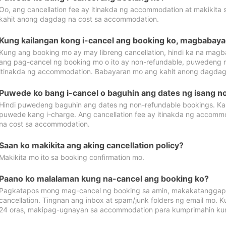
Oo, ang cancellation fee ay itinakda ng accommodation at makikita 
kahit anong dagdag na cost sa accommodation.
Kung kailangan kong i-cancel ang booking ko, magbabaya
Kung ang booking mo ay may libreng cancellation, hindi ka na magba
ang pag-cancel ng booking mo o ito ay non-refundable, puwedeng may
itinakda ng accommodation. Babayaran mo ang kahit anong dagdag
Puwede ko bang i-cancel o baguhin ang dates ng isang n
Hindi puwedeng baguhin ang dates ng non-refundable bookings. Kap
puwede kang i-charge. Ang cancellation fee ay itinakda ng accom
na cost sa accommodation.
Saan ko makikita ang aking cancellation policy?
Makikita mo ito sa booking confirmation mo.
Paano ko malalaman kung na-cancel ang booking ko?
Pagkatapos mong mag-cancel ng booking sa amin, makakatanggap
cancellation. Tingnan ang inbox at spam/junk folders ng email mo. 
24 oras, makipag-ugnayan sa accommodation para kumprimahin kung