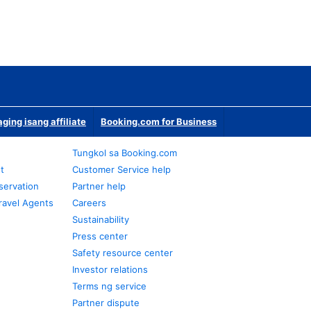
ging isang affiliate
Booking.com for Business
Tungkol sa Booking.com
t
Customer Service help
servation
Partner help
ravel Agents
Careers
Sustainability
Press center
Safety resource center
Investor relations
Terms ng service
Partner dispute