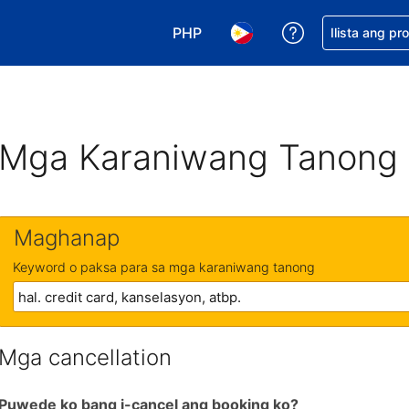
PHP
Makakuha ng t
Ilista ang pr
Pumili ng currency mo. PHP ang 
Pumili ng wika mo. Filip
Mga Karaniwang Tanong
Maghanap
Keyword o paksa para sa mga karaniwang tanong
Mga cancellation
Puwede ko bang i-cancel ang booking ko?