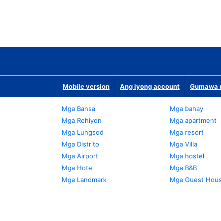
Mobile version
Ang iyong account
Gumawa n
Mga Bansa
Mga bahay
Mga Rehiyon
Mga apartment
Mga Lungsod
Mga resort
Mga Distrito
Mga Villa
Mga Airport
Mga hostel
Mga Hotel
Mga B&B
Mga Landmark
Mga Guest Hou