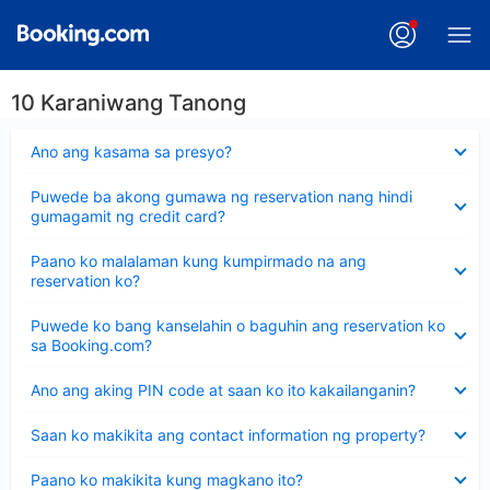
10 Karaniwang Tanong
Nakatago
Ano ang kasama sa presyo?
ang
sagot
Nakatago
Puwede ba akong gumawa ng reservation nang hindi
ang
gumagamit ng credit card?
sagot
Nakatago
Paano ko malalaman kung kumpirmado na ang
ang
reservation ko?
sagot
Nakatago
Puwede ko bang kanselahin o baguhin ang reservation ko
ang
sa Booking.com?
sagot
Nakatago
Ano ang aking PIN code at saan ko ito kakailanganin?
ang
sagot
Nakatago
Saan ko makikita ang contact information ng property?
ang
sagot
Nakatago
Paano ko makikita kung magkano ito?
ang