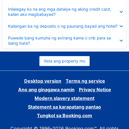
sagot
Nakatago
Inilalagay ko na ang mga detalye ng aking credit card,
ang
kailan ako magbabayad?
sagot
Nakatago
Kailangan ba ng deposito o ng paunang bayad ang hotel?
ang
sagot
Nakatago
Puwede bang kumuha ng extrang kama o crib para sa
ang
isang bata?
sagot
Ilista ang property mo
Desktop version
Terms ng service
Ano ang ginagawa namin
Privacy Notice
Modern slavery statement
Statement sa karapatang pantao
Tungkol sa Booking.com
Copyright © 1996–2026 Booking.com™. All rights