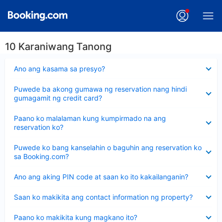
10 Karaniwang Tanong
Nakatago
Ano ang kasama sa presyo?
ang
sagot
Nakatago
Puwede ba akong gumawa ng reservation nang hindi
ang
gumagamit ng credit card?
sagot
Nakatago
Paano ko malalaman kung kumpirmado na ang
ang
reservation ko?
sagot
Nakatago
Puwede ko bang kanselahin o baguhin ang reservation ko
ang
sa Booking.com?
sagot
Nakatago
Ano ang aking PIN code at saan ko ito kakailanganin?
ang
sagot
Nakatago
Saan ko makikita ang contact information ng property?
ang
sagot
Nakatago
Paano ko makikita kung magkano ito?
ang