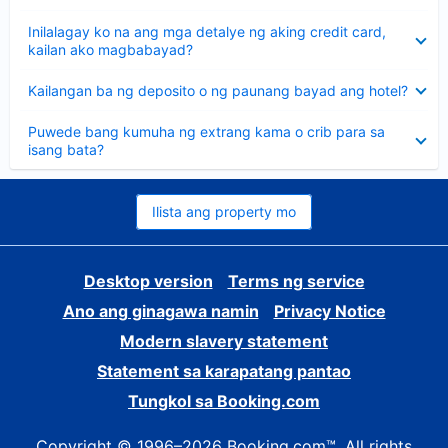
sagot
Nakatago
Inilalagay ko na ang mga detalye ng aking credit card,
ang
kailan ako magbabayad?
sagot
Nakatago
Kailangan ba ng deposito o ng paunang bayad ang hotel?
ang
sagot
Nakatago
Puwede bang kumuha ng extrang kama o crib para sa
ang
isang bata?
sagot
Ilista ang property mo
Desktop version
Terms ng service
Ano ang ginagawa namin
Privacy Notice
Modern slavery statement
Statement sa karapatang pantao
Tungkol sa Booking.com
Copyright © 1996–2026 Booking.com™. All rights