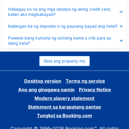
sagot
Nakatago
Inilalagay ko na ang mga detalye ng aking credit card,
ang
kailan ako magbabayad?
sagot
Nakatago
Kailangan ba ng deposito o ng paunang bayad ang hotel?
ang
sagot
Nakatago
Puwede bang kumuha ng extrang kama o crib para sa
ang
isang bata?
sagot
Ilista ang property mo
Desktop version
Terms ng service
Ano ang ginagawa namin
Privacy Notice
Modern slavery statement
Statement sa karapatang pantao
Tungkol sa Booking.com
Copyright © 1996–2026 Booking.com™. All rights