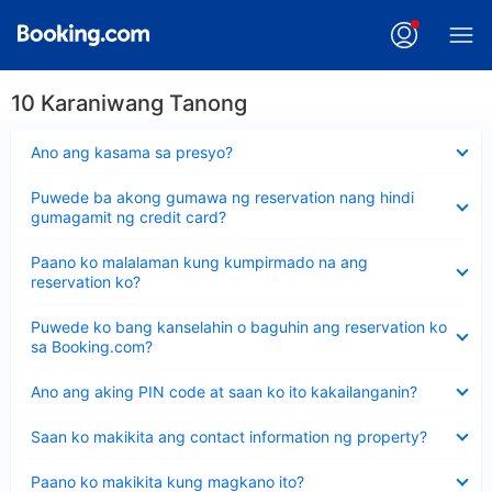
10 Karaniwang Tanong
Nakatago
Ano ang kasama sa presyo?
ang
sagot
Nakatago
Puwede ba akong gumawa ng reservation nang hindi
ang
gumagamit ng credit card?
sagot
Nakatago
Paano ko malalaman kung kumpirmado na ang
ang
reservation ko?
sagot
Nakatago
Puwede ko bang kanselahin o baguhin ang reservation ko
ang
sa Booking.com?
sagot
Nakatago
Ano ang aking PIN code at saan ko ito kakailanganin?
ang
sagot
Nakatago
Saan ko makikita ang contact information ng property?
ang
sagot
Nakatago
Paano ko makikita kung magkano ito?
ang