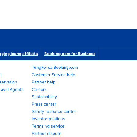
ging isang affiliate
Booking.com for Business
Tungkol sa Booking.com
t
Customer Service help
servation
Partner help
ravel Agents
Careers
Sustainability
Press center
Safety resource center
Investor relations
Terms ng service
Partner dispute