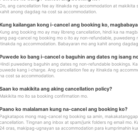
Oo, ang cancellation fee ay itinakda ng accommodation at makikita 
kahit anong dagdag na cost sa accommodation.
Kung kailangan kong i-cancel ang booking ko, magbabaya
Kung ang booking mo ay may libreng cancellation, hindi ka na magba
ang pag-cancel ng booking mo o ito ay non-refundable, puwedeng may
itinakda ng accommodation. Babayaran mo ang kahit anong dagdag
Puwede ko bang i-cancel o baguhin ang dates ng isang n
Hindi puwedeng baguhin ang dates ng non-refundable bookings. Kap
puwede kang i-charge. Ang cancellation fee ay itinakda ng accom
na cost sa accommodation.
Saan ko makikita ang aking cancellation policy?
Makikita mo ito sa booking confirmation mo.
Paano ko malalaman kung na-cancel ang booking ko?
Pagkatapos mong mag-cancel ng booking sa amin, makakatanggap
cancellation. Tingnan ang inbox at spam/junk folders ng email mo. 
24 oras, makipag-ugnayan sa accommodation para kumprimahin kung