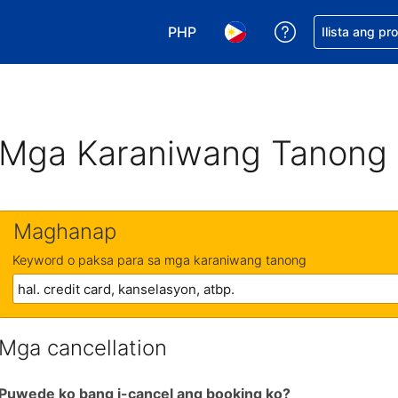
PHP
Makakuha ng t
Ilista ang pr
Pumili ng currency mo. PHP ang 
Pumili ng wika mo. Filip
Mga Karaniwang Tanong
Maghanap
Keyword o paksa para sa mga karaniwang tanong
Mga cancellation
Puwede ko bang i-cancel ang booking ko?