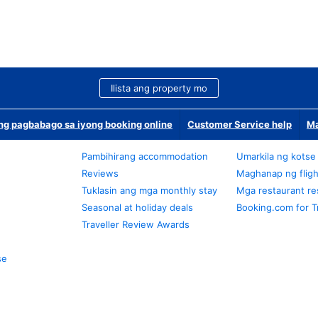
Ilista ang property mo
g pagbabago sa iyong booking online
Customer Service help
Ma
Pambihirang accommodation
Umarkila ng kotse
Reviews
Maghanap ng fligh
Tuklasin ang mga monthly stay
Mga restaurant re
Seasonal at holiday deals
Booking.com for T
Traveller Review Awards
se