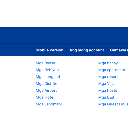
Mobile version
Ang iyong account
Gumawa n
Mga Bansa
Mga bahay
Mga Rehiyon
Mga apartment
Mga Lungsod
Mga resort
Mga Distrito
Mga Villa
Mga Airport
Mga hostel
Mga Hotel
Mga B&B
Mga Landmark
Mga Guest Hou