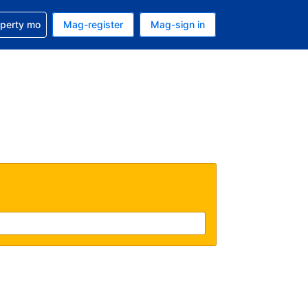
ulong sa reservation mo
operty mo
Mag-register
Mag-sign in
currency mo ngayon
ino ang wika mo ngayon