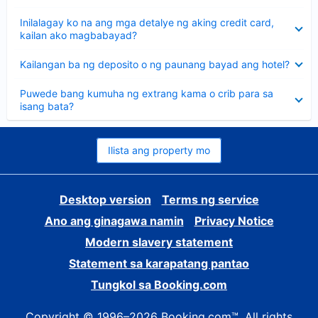
sagot
Nakatago
Inilalagay ko na ang mga detalye ng aking credit card,
ang
kailan ako magbabayad?
sagot
Nakatago
Kailangan ba ng deposito o ng paunang bayad ang hotel?
ang
sagot
Nakatago
Puwede bang kumuha ng extrang kama o crib para sa
ang
isang bata?
sagot
Ilista ang property mo
Desktop version
Terms ng service
Ano ang ginagawa namin
Privacy Notice
Modern slavery statement
Statement sa karapatang pantao
Tungkol sa Booking.com
Copyright © 1996–2026 Booking.com™. All rights