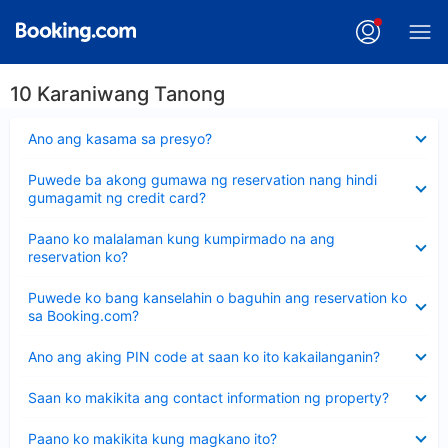
10 Karaniwang Tanong
Nakatago
Ano ang kasama sa presyo?
ang
sagot
Nakatago
Puwede ba akong gumawa ng reservation nang hindi
ang
gumagamit ng credit card?
sagot
Nakatago
Paano ko malalaman kung kumpirmado na ang
ang
reservation ko?
sagot
Nakatago
Puwede ko bang kanselahin o baguhin ang reservation ko
ang
sa Booking.com?
sagot
Nakatago
Ano ang aking PIN code at saan ko ito kakailanganin?
ang
sagot
Nakatago
Saan ko makikita ang contact information ng property?
ang
sagot
Nakatago
Paano ko makikita kung magkano ito?
ang