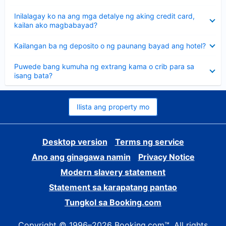
sagot
Nakatago
Inilalagay ko na ang mga detalye ng aking credit card,
ang
kailan ako magbabayad?
sagot
Nakatago
Kailangan ba ng deposito o ng paunang bayad ang hotel?
ang
sagot
Nakatago
Puwede bang kumuha ng extrang kama o crib para sa
ang
isang bata?
sagot
Ilista ang property mo
Desktop version
Terms ng service
Ano ang ginagawa namin
Privacy Notice
Modern slavery statement
Statement sa karapatang pantao
Tungkol sa Booking.com
Copyright © 1996–2026 Booking.com™. All rights