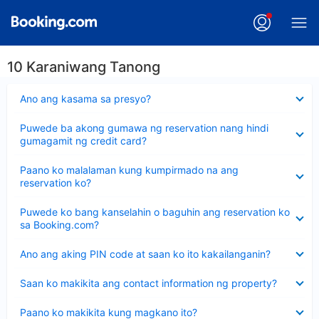
10 Karaniwang Tanong
Nakatago
Ano ang kasama sa presyo?
ang
sagot
Nakatago
Puwede ba akong gumawa ng reservation nang hindi
ang
gumagamit ng credit card?
sagot
Nakatago
Paano ko malalaman kung kumpirmado na ang
ang
reservation ko?
sagot
Nakatago
Puwede ko bang kanselahin o baguhin ang reservation ko
ang
sa Booking.com?
sagot
Nakatago
Ano ang aking PIN code at saan ko ito kakailanganin?
ang
sagot
Nakatago
Saan ko makikita ang contact information ng property?
ang
sagot
Nakatago
Paano ko makikita kung magkano ito?
ang