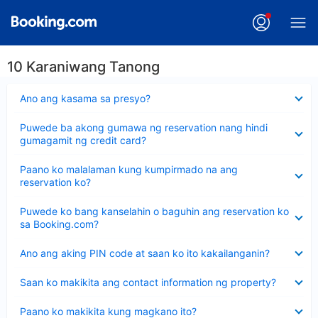
10 Karaniwang Tanong
Nakatago
Ano ang kasama sa presyo?
ang
sagot
Nakatago
Puwede ba akong gumawa ng reservation nang hindi
ang
gumagamit ng credit card?
sagot
Nakatago
Paano ko malalaman kung kumpirmado na ang
ang
reservation ko?
sagot
Nakatago
Puwede ko bang kanselahin o baguhin ang reservation ko
ang
sa Booking.com?
sagot
Nakatago
Ano ang aking PIN code at saan ko ito kakailanganin?
ang
sagot
Nakatago
Saan ko makikita ang contact information ng property?
ang
sagot
Nakatago
Paano ko makikita kung magkano ito?
ang