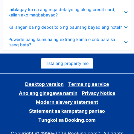
sagot
Nakatago
Inilalagay ko na ang mga detalye ng aking credit card,
ang
kailan ako magbabayad?
sagot
Nakatago
Kailangan ba ng deposito o ng paunang bayad ang hotel?
ang
sagot
Nakatago
Puwede bang kumuha ng extrang kama o crib para sa
ang
isang bata?
sagot
Ilista ang property mo
Desktop version
Terms ng service
Ano ang ginagawa namin
Privacy Notice
Modern slavery statement
Statement sa karapatang pantao
Tungkol sa Booking.com
Copyright © 1996–2026 Booking.com™. All rights