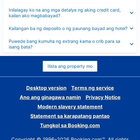
sagot
Nakatago
Inilalagay ko na ang mga detalye ng aking credit card,
ang
kailan ako magbabayad?
sagot
Nakatago
Kailangan ba ng deposito o ng paunang bayad ang hotel?
ang
sagot
Nakatago
Puwede bang kumuha ng extrang kama o crib para sa
ang
isang bata?
sagot
Ilista ang property mo
Desktop version
Terms ng service
Ano ang ginagawa namin
Privacy Notice
Modern slavery statement
Statement sa karapatang pantao
Tungkol sa Booking.com
Copyright © 1996–2026 Booking.com™. All rights