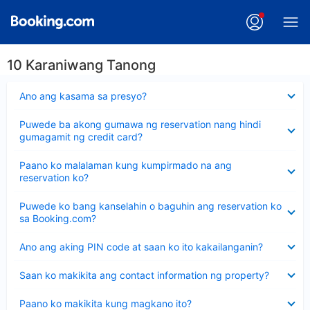
10 Karaniwang Tanong
Nakatago
Ano ang kasama sa presyo?
ang
sagot
Nakatago
Puwede ba akong gumawa ng reservation nang hindi
ang
gumagamit ng credit card?
sagot
Nakatago
Paano ko malalaman kung kumpirmado na ang
ang
reservation ko?
sagot
Nakatago
Puwede ko bang kanselahin o baguhin ang reservation ko
ang
sa Booking.com?
sagot
Nakatago
Ano ang aking PIN code at saan ko ito kakailanganin?
ang
sagot
Nakatago
Saan ko makikita ang contact information ng property?
ang
sagot
Nakatago
Paano ko makikita kung magkano ito?
ang