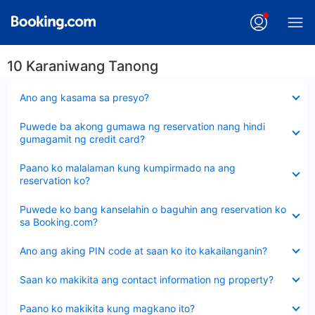
10 Karaniwang Tanong
Nakatago
Ano ang kasama sa presyo?
ang
sagot
Nakatago
Puwede ba akong gumawa ng reservation nang hindi
ang
gumagamit ng credit card?
sagot
Nakatago
Paano ko malalaman kung kumpirmado na ang
ang
reservation ko?
sagot
Nakatago
Puwede ko bang kanselahin o baguhin ang reservation ko
ang
sa Booking.com?
sagot
Nakatago
Ano ang aking PIN code at saan ko ito kakailanganin?
ang
sagot
Nakatago
Saan ko makikita ang contact information ng property?
ang
sagot
Nakatago
Paano ko makikita kung magkano ito?
ang