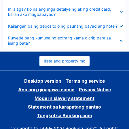
sagot
Nakatago
Inilalagay ko na ang mga detalye ng aking credit card,
ang
kailan ako magbabayad?
sagot
Nakatago
Kailangan ba ng deposito o ng paunang bayad ang hotel?
ang
sagot
Nakatago
Puwede bang kumuha ng extrang kama o crib para sa
ang
isang bata?
sagot
Ilista ang property mo
Desktop version
Terms ng service
Ano ang ginagawa namin
Privacy Notice
Modern slavery statement
Statement sa karapatang pantao
Tungkol sa Booking.com
Copyright © 1996–2026 Booking.com™. All rights