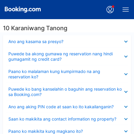
10 Karaniwang Tanong
Nakatago
Ano ang kasama sa presyo?
ang
sagot
Nakatago
Puwede ba akong gumawa ng reservation nang hindi
ang
gumagamit ng credit card?
sagot
Nakatago
Paano ko malalaman kung kumpirmado na ang
ang
reservation ko?
sagot
Nakatago
Puwede ko bang kanselahin o baguhin ang reservation ko
ang
sa Booking.com?
sagot
Nakatago
Ano ang aking PIN code at saan ko ito kakailanganin?
ang
sagot
Nakatago
Saan ko makikita ang contact information ng property?
ang
sagot
Nakatago
Paano ko makikita kung magkano ito?
ang