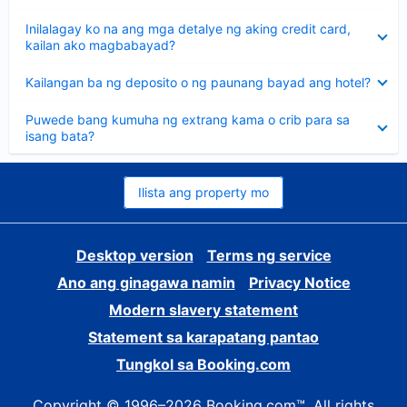
sagot
Nakatago
Inilalagay ko na ang mga detalye ng aking credit card,
ang
kailan ako magbabayad?
sagot
Nakatago
Kailangan ba ng deposito o ng paunang bayad ang hotel?
ang
sagot
Nakatago
Puwede bang kumuha ng extrang kama o crib para sa
ang
isang bata?
sagot
Ilista ang property mo
Desktop version
Terms ng service
Ano ang ginagawa namin
Privacy Notice
Modern slavery statement
Statement sa karapatang pantao
Tungkol sa Booking.com
Copyright © 1996–2026 Booking.com™. All rights