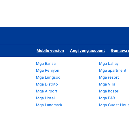
Mobile version
Ang iyong account
Gumawa n
Mga Bansa
Mga bahay
Mga Rehiyon
Mga apartment
Mga Lungsod
Mga resort
Mga Distrito
Mga Villa
Mga Airport
Mga hostel
Mga Hotel
Mga B&B
Mga Landmark
Mga Guest Hou