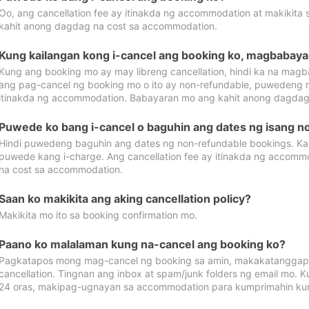
Oo, ang cancellation fee ay itinakda ng accommodation at makikita 
kahit anong dagdag na cost sa accommodation.
Kung kailangan kong i-cancel ang booking ko, magbabaya
Kung ang booking mo ay may libreng cancellation, hindi ka na magba
ang pag-cancel ng booking mo o ito ay non-refundable, puwedeng may
itinakda ng accommodation. Babayaran mo ang kahit anong dagdag
Puwede ko bang i-cancel o baguhin ang dates ng isang n
Hindi puwedeng baguhin ang dates ng non-refundable bookings. Kap
puwede kang i-charge. Ang cancellation fee ay itinakda ng accom
na cost sa accommodation.
Saan ko makikita ang aking cancellation policy?
Makikita mo ito sa booking confirmation mo.
Paano ko malalaman kung na-cancel ang booking ko?
Pagkatapos mong mag-cancel ng booking sa amin, makakatanggap
cancellation. Tingnan ang inbox at spam/junk folders ng email mo. 
24 oras, makipag-ugnayan sa accommodation para kumprimahin kung