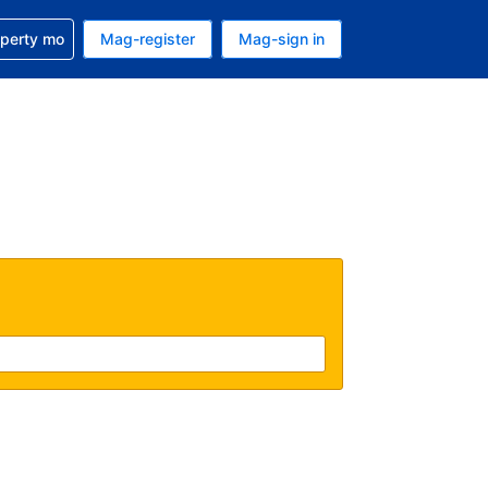
ulong sa reservation mo
operty mo
Mag-register
Mag-sign in
currency mo ngayon
ino ang wika mo ngayon