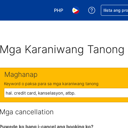
PHP
Makakuha ng t
Ilista ang pr
Pumili ng currency mo. PHP ang 
Pumili ng wika mo. Filip
Mga Karaniwang Tanong
Maghanap
Keyword o paksa para sa mga karaniwang tanong
Mga cancellation
Puwede ko bang i-cancel ang booking ko?