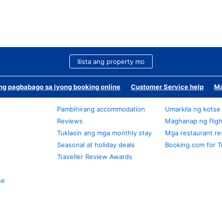
Ilista ang property mo
g pagbabago sa iyong booking online
Customer Service help
Ma
Pambihirang accommodation
Umarkila ng kotse
Reviews
Maghanap ng fligh
Tuklasin ang mga monthly stay
Mga restaurant re
Seasonal at holiday deals
Booking.com for T
Traveller Review Awards
se