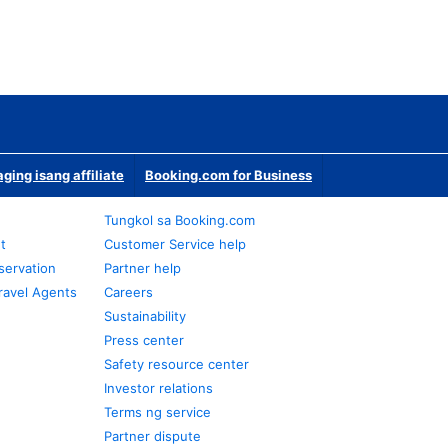
ging isang affiliate
Booking.com for Business
Tungkol sa Booking.com
t
Customer Service help
servation
Partner help
ravel Agents
Careers
Sustainability
Press center
Safety resource center
Investor relations
Terms ng service
Partner dispute