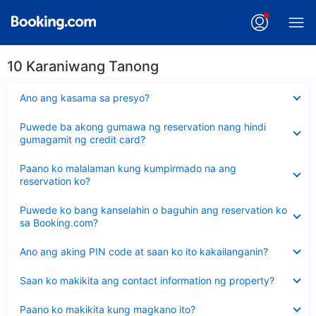
10 Karaniwang Tanong
Nakatago
Ano ang kasama sa presyo?
ang
sagot
Nakatago
Puwede ba akong gumawa ng reservation nang hindi
ang
gumagamit ng credit card?
sagot
Nakatago
Paano ko malalaman kung kumpirmado na ang
ang
reservation ko?
sagot
Nakatago
Puwede ko bang kanselahin o baguhin ang reservation ko
ang
sa Booking.com?
sagot
Nakatago
Ano ang aking PIN code at saan ko ito kakailanganin?
ang
sagot
Nakatago
Saan ko makikita ang contact information ng property?
ang
sagot
Nakatago
Paano ko makikita kung magkano ito?
ang