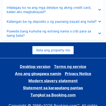
sagot
Nakatago
Inilalagay ko na ang mga detalye ng aking credit card,
ang
kailan ako magbabayad?
sagot
Nakatago
Kailangan ba ng deposito o ng paunang bayad ang hotel?
ang
sagot
Nakatago
Puwede bang kumuha ng extrang kama o crib para sa
ang
isang bata?
sagot
Ilista ang property mo
Desktop version
Terms ng service
Ano ang ginagawa namin
Privacy Notice
Modern slavery statement
Statement sa karapatang pantao
Tungkol sa Booking.com
Copyright © 1996–2026 Booking.com™. All rights