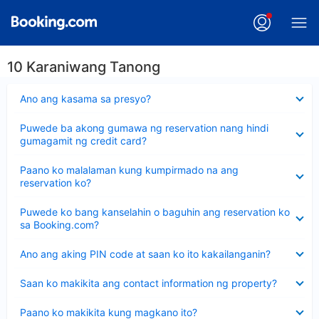
10 Karaniwang Tanong
Nakatago
Ano ang kasama sa presyo?
ang
sagot
Nakatago
Puwede ba akong gumawa ng reservation nang hindi
ang
gumagamit ng credit card?
sagot
Nakatago
Paano ko malalaman kung kumpirmado na ang
ang
reservation ko?
sagot
Nakatago
Puwede ko bang kanselahin o baguhin ang reservation ko
ang
sa Booking.com?
sagot
Nakatago
Ano ang aking PIN code at saan ko ito kakailanganin?
ang
sagot
Nakatago
Saan ko makikita ang contact information ng property?
ang
sagot
Nakatago
Paano ko makikita kung magkano ito?
ang