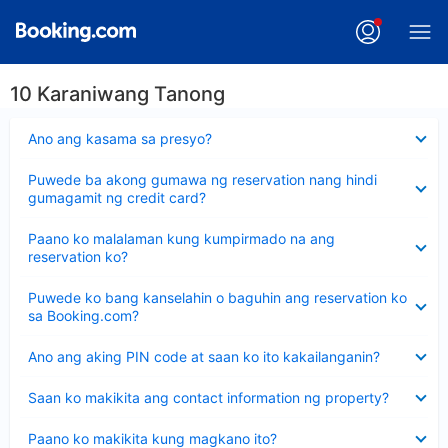
10 Karaniwang Tanong
Nakatago
Ano ang kasama sa presyo?
ang
sagot
Nakatago
Puwede ba akong gumawa ng reservation nang hindi
ang
gumagamit ng credit card?
sagot
Nakatago
Paano ko malalaman kung kumpirmado na ang
ang
reservation ko?
sagot
Nakatago
Puwede ko bang kanselahin o baguhin ang reservation ko
ang
sa Booking.com?
sagot
Nakatago
Ano ang aking PIN code at saan ko ito kakailanganin?
ang
sagot
Nakatago
Saan ko makikita ang contact information ng property?
ang
sagot
Nakatago
Paano ko makikita kung magkano ito?
ang