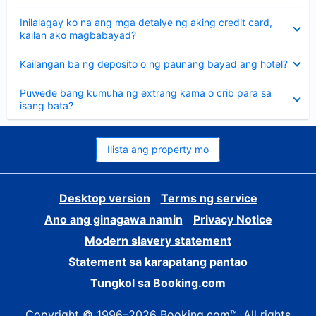
sagot
Nakatago
Inilalagay ko na ang mga detalye ng aking credit card,
ang
kailan ako magbabayad?
sagot
Nakatago
Kailangan ba ng deposito o ng paunang bayad ang hotel?
ang
sagot
Nakatago
Puwede bang kumuha ng extrang kama o crib para sa
ang
isang bata?
sagot
Ilista ang property mo
Desktop version
Terms ng service
Ano ang ginagawa namin
Privacy Notice
Modern slavery statement
Statement sa karapatang pantao
Tungkol sa Booking.com
Copyright © 1996–2026 Booking.com™. All rights