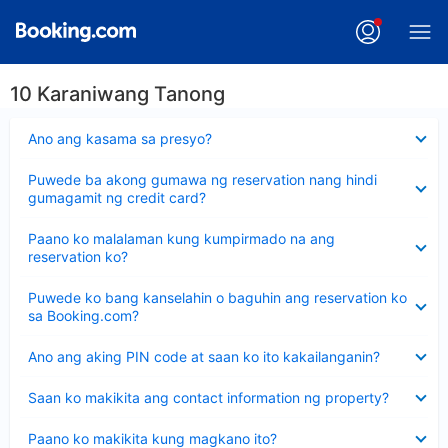
10 Karaniwang Tanong
Nakatago
Ano ang kasama sa presyo?
ang
sagot
Nakatago
Puwede ba akong gumawa ng reservation nang hindi
ang
gumagamit ng credit card?
sagot
Nakatago
Paano ko malalaman kung kumpirmado na ang
ang
reservation ko?
sagot
Nakatago
Puwede ko bang kanselahin o baguhin ang reservation ko
ang
sa Booking.com?
sagot
Nakatago
Ano ang aking PIN code at saan ko ito kakailanganin?
ang
sagot
Nakatago
Saan ko makikita ang contact information ng property?
ang
sagot
Nakatago
Paano ko makikita kung magkano ito?
ang