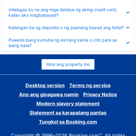
sagot
Nakatago
Inilalagay ko na ang mga detalye ng aking credit card,
ang
kailan ako magbabayad?
sagot
Nakatago
Kailangan ba ng deposito o ng paunang bayad ang hotel?
ang
sagot
Nakatago
Puwede bang kumuha ng extrang kama o crib para sa
ang
isang bata?
sagot
Ilista ang property mo
Desktop version
Terms ng service
Ano ang ginagawa namin
Privacy Notice
Modern slavery statement
Statement sa karapatang pantao
Tungkol sa Booking.com
Copyright © 1996–2026 Booking.com™. All rights