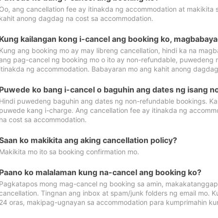
Oo, ang cancellation fee ay itinakda ng accommodation at makikita 
kahit anong dagdag na cost sa accommodation.
Kung kailangan kong i-cancel ang booking ko, magbabaya
Kung ang booking mo ay may libreng cancellation, hindi ka na magba
ang pag-cancel ng booking mo o ito ay non-refundable, puwedeng may
itinakda ng accommodation. Babayaran mo ang kahit anong dagdag
Puwede ko bang i-cancel o baguhin ang dates ng isang n
Hindi puwedeng baguhin ang dates ng non-refundable bookings. Kap
puwede kang i-charge. Ang cancellation fee ay itinakda ng accom
na cost sa accommodation.
Saan ko makikita ang aking cancellation policy?
Makikita mo ito sa booking confirmation mo.
Paano ko malalaman kung na-cancel ang booking ko?
Pagkatapos mong mag-cancel ng booking sa amin, makakatanggap
cancellation. Tingnan ang inbox at spam/junk folders ng email mo. 
24 oras, makipag-ugnayan sa accommodation para kumprimahin kung