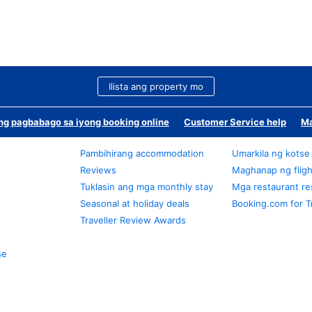
Ilista ang property mo
g pagbabago sa iyong booking online
Customer Service help
Ma
Pambihirang accommodation
Umarkila ng kotse
Reviews
Maghanap ng fligh
Tuklasin ang mga monthly stay
Mga restaurant re
Seasonal at holiday deals
Booking.com for T
Traveller Review Awards
se