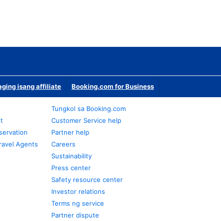
ging isang affiliate
Booking.com for Business
Tungkol sa Booking.com
t
Customer Service help
servation
Partner help
ravel Agents
Careers
Sustainability
Press center
Safety resource center
Investor relations
Terms ng service
Partner dispute