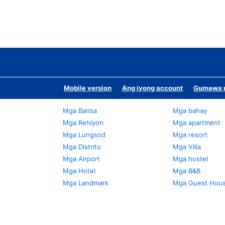
Mobile version
Ang iyong account
Gumawa n
Mga Bansa
Mga bahay
Mga Rehiyon
Mga apartment
Mga Lungsod
Mga resort
Mga Distrito
Mga Villa
Mga Airport
Mga hostel
Mga Hotel
Mga B&B
Mga Landmark
Mga Guest Hou