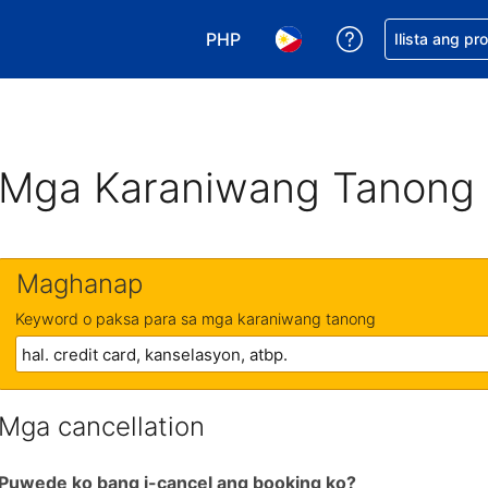
PHP
Makakuha ng t
Ilista ang pr
Pumili ng currency mo. PHP ang 
Pumili ng wika mo. Filip
Mga Karaniwang Tanong
Maghanap
Keyword o paksa para sa mga karaniwang tanong
Mga cancellation
Puwede ko bang i-cancel ang booking ko?