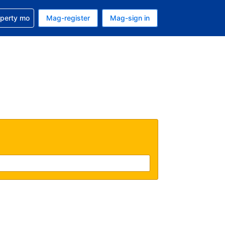
ulong sa reservation mo
operty mo
Mag-register
Mag-sign in
currency mo ngayon
ino ang wika mo ngayon