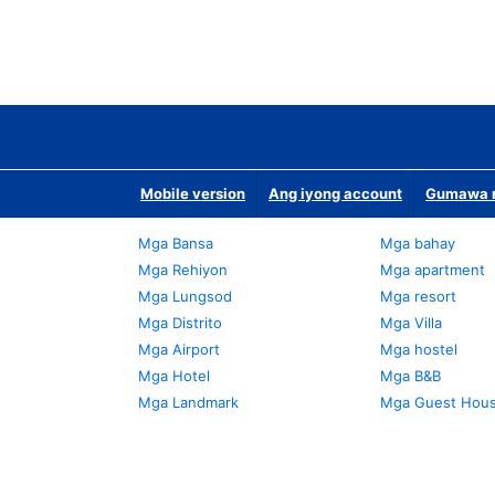
Mobile version
Ang iyong account
Gumawa n
Mga Bansa
Mga bahay
Mga Rehiyon
Mga apartment
Mga Lungsod
Mga resort
Mga Distrito
Mga Villa
Mga Airport
Mga hostel
Mga Hotel
Mga B&B
Mga Landmark
Mga Guest Hou