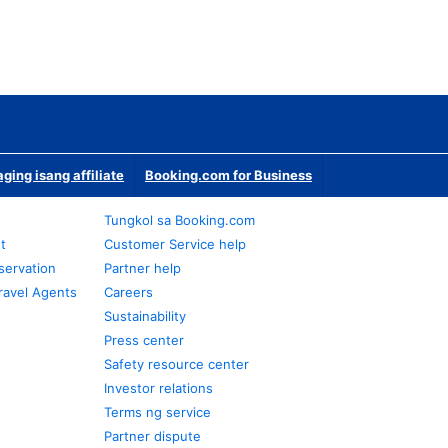
ging isang affiliate
Booking.com for Business
Tungkol sa Booking.com
t
Customer Service help
servation
Partner help
ravel Agents
Careers
Sustainability
Press center
Safety resource center
Investor relations
Terms ng service
Partner dispute