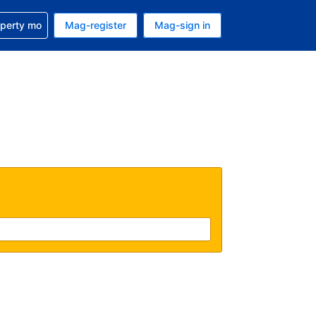
ulong sa reservation mo
operty mo
Mag-register
Mag-sign in
currency mo ngayon
ino ang wika mo ngayon