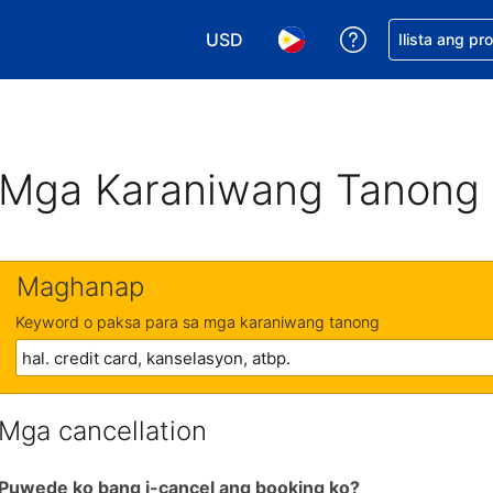
USD
Makakuha ng t
Ilista ang pr
Pumili ng currency mo. USD ang 
Pumili ng wika mo. Filip
Mga Karaniwang Tanong
Maghanap
Keyword o paksa para sa mga karaniwang tanong
Mga cancellation
Puwede ko bang i-cancel ang booking ko?