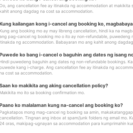
Oo, ang cancellation fee ay itinakda ng accommodation at makikita 
kahit anong dagdag na cost sa accommodation.
Kung kailangan kong i-cancel ang booking ko, magbabaya
Kung ang booking mo ay may libreng cancellation, hindi ka na magba
ang pag-cancel ng booking mo o ito ay non-refundable, puwedeng may
itinakda ng accommodation. Babayaran mo ang kahit anong dagdag
Puwede ko bang i-cancel o baguhin ang dates ng isang n
Hindi puwedeng baguhin ang dates ng non-refundable bookings. Kap
puwede kang i-charge. Ang cancellation fee ay itinakda ng accom
na cost sa accommodation.
Saan ko makikita ang aking cancellation policy?
Makikita mo ito sa booking confirmation mo.
Paano ko malalaman kung na-cancel ang booking ko?
Pagkatapos mong mag-cancel ng booking sa amin, makakatanggap
cancellation. Tingnan ang inbox at spam/junk folders ng email mo. 
24 oras, makipag-ugnayan sa accommodation para kumprimahin kung