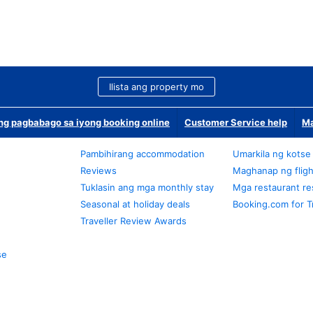
Ilista ang property mo
g pagbabago sa iyong booking online
Customer Service help
Ma
Pambihirang accommodation
Umarkila ng kotse
Reviews
Maghanap ng fligh
Tuklasin ang mga monthly stay
Mga restaurant re
Seasonal at holiday deals
Booking.com for T
Traveller Review Awards
se