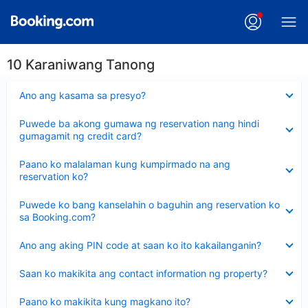
10 Karaniwang Tanong
Nakatago
Ano ang kasama sa presyo?
ang
sagot
Nakatago
Puwede ba akong gumawa ng reservation nang hindi
ang
gumagamit ng credit card?
sagot
Nakatago
Paano ko malalaman kung kumpirmado na ang
ang
reservation ko?
sagot
Nakatago
Puwede ko bang kanselahin o baguhin ang reservation ko
ang
sa Booking.com?
sagot
Nakatago
Ano ang aking PIN code at saan ko ito kakailanganin?
ang
sagot
Nakatago
Saan ko makikita ang contact information ng property?
ang
sagot
Nakatago
Paano ko makikita kung magkano ito?
ang