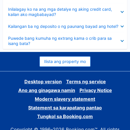
sagot
Nakatago
Inilalagay ko na ang mga detalye ng aking credit card,
ang
kailan ako magbabayad?
sagot
Nakatago
Kailangan ba ng deposito o ng paunang bayad ang hotel?
ang
sagot
Nakatago
Puwede bang kumuha ng extrang kama o crib para sa
ang
isang bata?
sagot
Ilista ang property mo
Desktop version
Terms ng service
Ano ang ginagawa namin
Privacy Notice
Modern slavery statement
Statement sa karapatang pantao
Tungkol sa Booking.com
Copyright © 1996–2026 Booking.com™. All rights