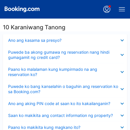
10 Karaniwang Tanong
Nakatago
Ano ang kasama sa presyo?
ang
sagot
Nakatago
Puwede ba akong gumawa ng reservation nang hindi
ang
gumagamit ng credit card?
sagot
Nakatago
Paano ko malalaman kung kumpirmado na ang
ang
reservation ko?
sagot
Nakatago
Puwede ko bang kanselahin o baguhin ang reservation ko
ang
sa Booking.com?
sagot
Nakatago
Ano ang aking PIN code at saan ko ito kakailanganin?
ang
sagot
Nakatago
Saan ko makikita ang contact information ng property?
ang
sagot
Nakatago
Paano ko makikita kung magkano ito?
ang