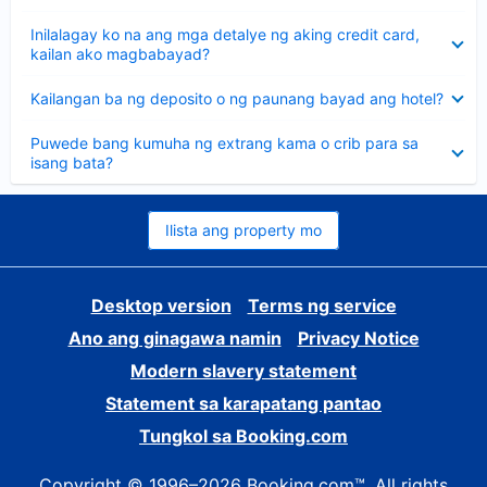
sagot
Nakatago
Inilalagay ko na ang mga detalye ng aking credit card,
ang
kailan ako magbabayad?
sagot
Nakatago
Kailangan ba ng deposito o ng paunang bayad ang hotel?
ang
sagot
Nakatago
Puwede bang kumuha ng extrang kama o crib para sa
ang
isang bata?
sagot
Ilista ang property mo
Desktop version
Terms ng service
Ano ang ginagawa namin
Privacy Notice
Modern slavery statement
Statement sa karapatang pantao
Tungkol sa Booking.com
Copyright © 1996–2026 Booking.com™. All rights