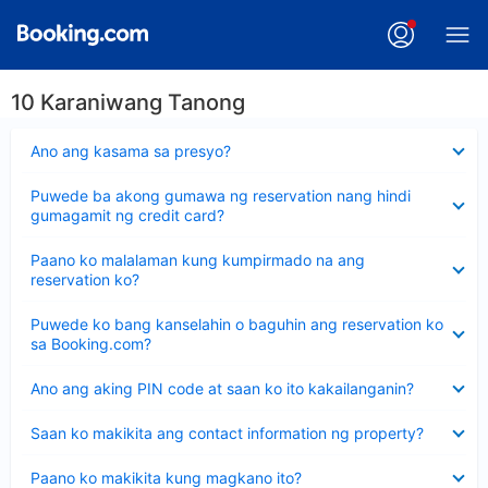
10 Karaniwang Tanong
Nakatago
Ano ang kasama sa presyo?
ang
sagot
Nakatago
Puwede ba akong gumawa ng reservation nang hindi
ang
gumagamit ng credit card?
sagot
Nakatago
Paano ko malalaman kung kumpirmado na ang
ang
reservation ko?
sagot
Nakatago
Puwede ko bang kanselahin o baguhin ang reservation ko
ang
sa Booking.com?
sagot
Nakatago
Ano ang aking PIN code at saan ko ito kakailanganin?
ang
sagot
Nakatago
Saan ko makikita ang contact information ng property?
ang
sagot
Nakatago
Paano ko makikita kung magkano ito?
ang