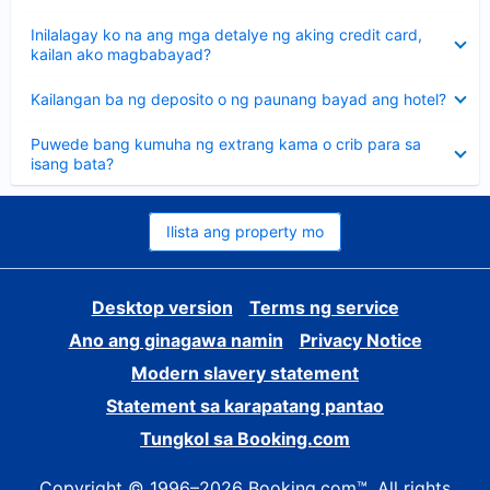
sagot
Nakatago
Inilalagay ko na ang mga detalye ng aking credit card,
ang
kailan ako magbabayad?
sagot
Nakatago
Kailangan ba ng deposito o ng paunang bayad ang hotel?
ang
sagot
Nakatago
Puwede bang kumuha ng extrang kama o crib para sa
ang
isang bata?
sagot
Ilista ang property mo
Desktop version
Terms ng service
Ano ang ginagawa namin
Privacy Notice
Modern slavery statement
Statement sa karapatang pantao
Tungkol sa Booking.com
Copyright © 1996–2026 Booking.com™. All rights