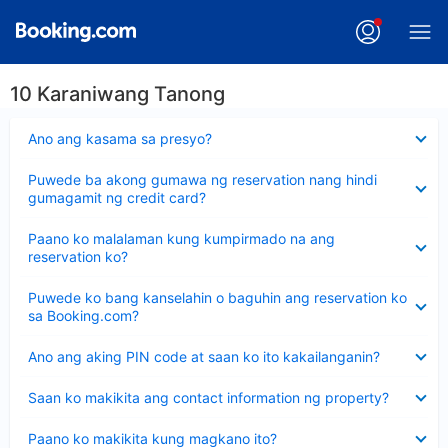
10 Karaniwang Tanong
Nakatago
Ano ang kasama sa presyo?
ang
sagot
Nakatago
Puwede ba akong gumawa ng reservation nang hindi
ang
gumagamit ng credit card?
sagot
Nakatago
Paano ko malalaman kung kumpirmado na ang
ang
reservation ko?
sagot
Nakatago
Puwede ko bang kanselahin o baguhin ang reservation ko
ang
sa Booking.com?
sagot
Nakatago
Ano ang aking PIN code at saan ko ito kakailanganin?
ang
sagot
Nakatago
Saan ko makikita ang contact information ng property?
ang
sagot
Nakatago
Paano ko makikita kung magkano ito?
ang