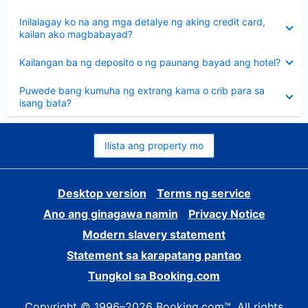
sagot
Nakatago
Inilalagay ko na ang mga detalye ng aking credit card,
ang
kailan ako magbabayad?
sagot
Nakatago
Kailangan ba ng deposito o ng paunang bayad ang hotel?
ang
sagot
Nakatago
Puwede bang kumuha ng extrang kama o crib para sa
ang
isang bata?
sagot
Ilista ang property mo
Desktop version
Terms ng service
Ano ang ginagawa namin
Privacy Notice
Modern slavery statement
Statement sa karapatang pantao
Tungkol sa Booking.com
Copyright © 1996–2026 Booking.com™. All rights