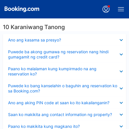
10 Karaniwang Tanong
Nakatago
Ano ang kasama sa presyo?
ang
sagot
Nakatago
Puwede ba akong gumawa ng reservation nang hindi
ang
gumagamit ng credit card?
sagot
Nakatago
Paano ko malalaman kung kumpirmado na ang
ang
reservation ko?
sagot
Nakatago
Puwede ko bang kanselahin o baguhin ang reservation ko
ang
sa Booking.com?
sagot
Nakatago
Ano ang aking PIN code at saan ko ito kakailanganin?
ang
sagot
Nakatago
Saan ko makikita ang contact information ng property?
ang
sagot
Nakatago
Paano ko makikita kung magkano ito?
ang