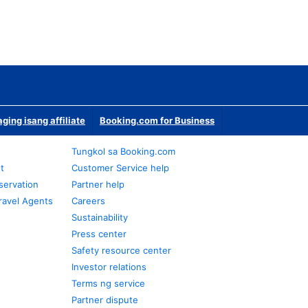
ging isang affiliate
Booking.com for Business
Tungkol sa Booking.com
t
Customer Service help
servation
Partner help
ravel Agents
Careers
Sustainability
Press center
Safety resource center
Investor relations
Terms ng service
Partner dispute