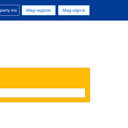
ulong sa reservation mo
operty mo
Mag-register
Mag-sign in
currency mo ngayon
ino ang wika mo ngayon