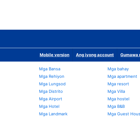
Mobile version
Ang iyong account
Gumawa n
Mga Bansa
Mga bahay
Mga Rehiyon
Mga apartment
Mga Lungsod
Mga resort
Mga Distrito
Mga Villa
Mga Airport
Mga hostel
Mga Hotel
Mga B&B
Mga Landmark
Mga Guest Hou