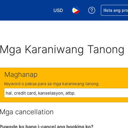
USD
Makakuha ng t
Ilista ang pr
Pumili ng currency mo. USD ang 
Pumili ng wika mo. Filip
Mga Karaniwang Tanong
Maghanap
Keyword o paksa para sa mga karaniwang tanong
Mga cancellation
Puwede ko bang i-cancel ang booking ko?