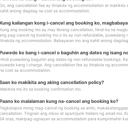
Oo, ang cancellation fee ay itinakda ng accommodation at makikita 
kahit anong dagdag na cost sa accommodation.
Kung kailangan kong i-cancel ang booking ko, magbabaya
Kung ang booking mo ay may libreng cancellation, hindi ka na magba
ang pag-cancel ng booking mo o ito ay non-refundable, puwedeng may
itinakda ng accommodation. Babayaran mo ang kahit anong dagdag
Puwede ko bang i-cancel o baguhin ang dates ng isang n
Hindi puwedeng baguhin ang dates ng non-refundable bookings. Kap
puwede kang i-charge. Ang cancellation fee ay itinakda ng accom
na cost sa accommodation.
Saan ko makikita ang aking cancellation policy?
Makikita mo ito sa booking confirmation mo.
Paano ko malalaman kung na-cancel ang booking ko?
Pagkatapos mong mag-cancel ng booking sa amin, makakatanggap
cancellation. Tingnan ang inbox at spam/junk folders ng email mo. 
24 oras, makipag-ugnayan sa accommodation para kumprimahin kung