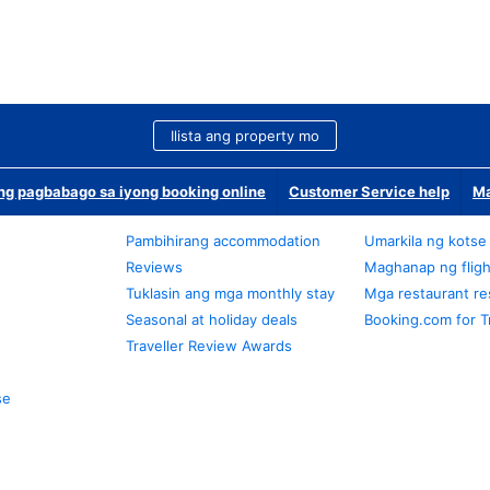
Ilista ang property mo
g pagbabago sa iyong booking online
Customer Service help
Ma
Pambihirang accommodation
Umarkila ng kotse
Reviews
Maghanap ng fligh
Tuklasin ang mga monthly stay
Mga restaurant re
Seasonal at holiday deals
Booking.com for T
Traveller Review Awards
se