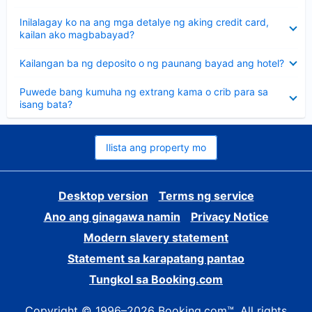
sagot
Nakatago
Inilalagay ko na ang mga detalye ng aking credit card,
ang
kailan ako magbabayad?
sagot
Nakatago
Kailangan ba ng deposito o ng paunang bayad ang hotel?
ang
sagot
Nakatago
Puwede bang kumuha ng extrang kama o crib para sa
ang
isang bata?
sagot
Ilista ang property mo
Desktop version
Terms ng service
Ano ang ginagawa namin
Privacy Notice
Modern slavery statement
Statement sa karapatang pantao
Tungkol sa Booking.com
Copyright © 1996–2026 Booking.com™. All rights