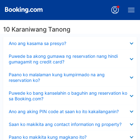
10 Karaniwang Tanong
Nakatago
Ano ang kasama sa presyo?
ang
sagot
Nakatago
Puwede ba akong gumawa ng reservation nang hindi
ang
gumagamit ng credit card?
sagot
Nakatago
Paano ko malalaman kung kumpirmado na ang
ang
reservation ko?
sagot
Nakatago
Puwede ko bang kanselahin o baguhin ang reservation ko
ang
sa Booking.com?
sagot
Nakatago
Ano ang aking PIN code at saan ko ito kakailanganin?
ang
sagot
Nakatago
Saan ko makikita ang contact information ng property?
ang
sagot
Nakatago
Paano ko makikita kung magkano ito?
ang