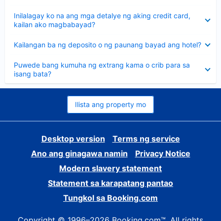
sagot
Nakatago
Inilalagay ko na ang mga detalye ng aking credit card,
ang
kailan ako magbabayad?
sagot
Nakatago
Kailangan ba ng deposito o ng paunang bayad ang hotel?
ang
sagot
Nakatago
Puwede bang kumuha ng extrang kama o crib para sa
ang
isang bata?
sagot
Ilista ang property mo
Desktop version
Terms ng service
Ano ang ginagawa namin
Privacy Notice
Modern slavery statement
Statement sa karapatang pantao
Tungkol sa Booking.com
Copyright © 1996–2026 Booking.com™. All rights