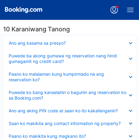
10 Karaniwang Tanong
Nakatago
Ano ang kasama sa presyo?
ang
sagot
Nakatago
Puwede ba akong gumawa ng reservation nang hindi
ang
gumagamit ng credit card?
sagot
Nakatago
Paano ko malalaman kung kumpirmado na ang
ang
reservation ko?
sagot
Nakatago
Puwede ko bang kanselahin o baguhin ang reservation ko
ang
sa Booking.com?
sagot
Nakatago
Ano ang aking PIN code at saan ko ito kakailanganin?
ang
sagot
Nakatago
Saan ko makikita ang contact information ng property?
ang
sagot
Nakatago
Paano ko makikita kung magkano ito?
ang