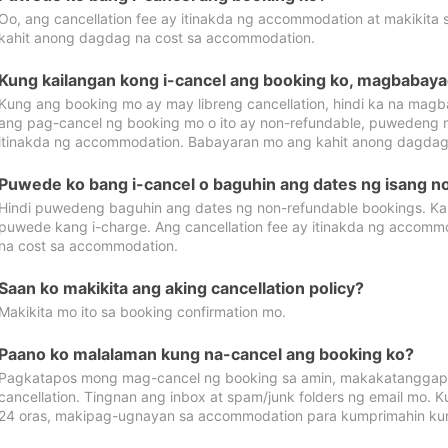
Oo, ang cancellation fee ay itinakda ng accommodation at makikita 
kahit anong dagdag na cost sa accommodation.
Kung kailangan kong i-cancel ang booking ko, magbabaya
Kung ang booking mo ay may libreng cancellation, hindi ka na magba
ang pag-cancel ng booking mo o ito ay non-refundable, puwedeng may
itinakda ng accommodation. Babayaran mo ang kahit anong dagdag
Puwede ko bang i-cancel o baguhin ang dates ng isang n
Hindi puwedeng baguhin ang dates ng non-refundable bookings. Kap
puwede kang i-charge. Ang cancellation fee ay itinakda ng accom
na cost sa accommodation.
Saan ko makikita ang aking cancellation policy?
Makikita mo ito sa booking confirmation mo.
Paano ko malalaman kung na-cancel ang booking ko?
Pagkatapos mong mag-cancel ng booking sa amin, makakatanggap
cancellation. Tingnan ang inbox at spam/junk folders ng email mo. 
24 oras, makipag-ugnayan sa accommodation para kumprimahin kung