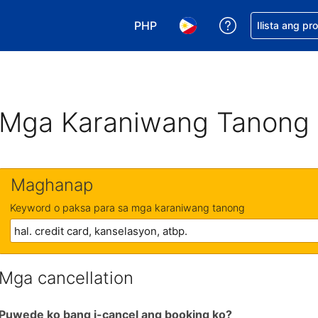
PHP
Makakuha ng t
Ilista ang pr
Pumili ng currency mo. PHP ang 
Pumili ng wika mo. Filip
Mga Karaniwang Tanong
Maghanap
Keyword o paksa para sa mga karaniwang tanong
Mga cancellation
Puwede ko bang i-cancel ang booking ko?