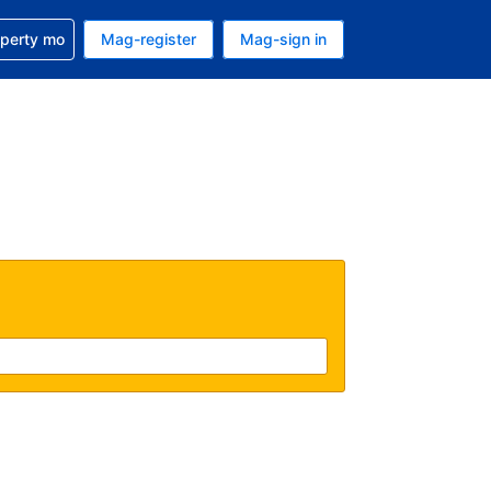
ulong sa reservation mo
operty mo
Mag-register
Mag-sign in
currency mo ngayon
ino ang wika mo ngayon