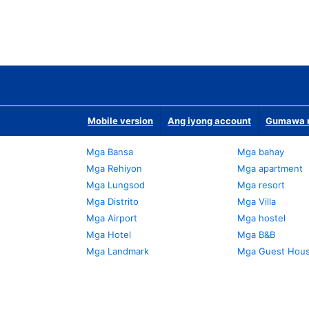
Mobile version
Ang iyong account
Gumawa n
Mga Bansa
Mga bahay
Mga Rehiyon
Mga apartment
Mga Lungsod
Mga resort
Mga Distrito
Mga Villa
Mga Airport
Mga hostel
Mga Hotel
Mga B&B
Mga Landmark
Mga Guest Hou