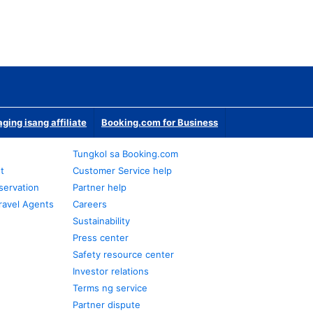
ging isang affiliate
Booking.com for Business
Tungkol sa Booking.com
t
Customer Service help
servation
Partner help
ravel Agents
Careers
Sustainability
Press center
Safety resource center
Investor relations
Terms ng service
Partner dispute