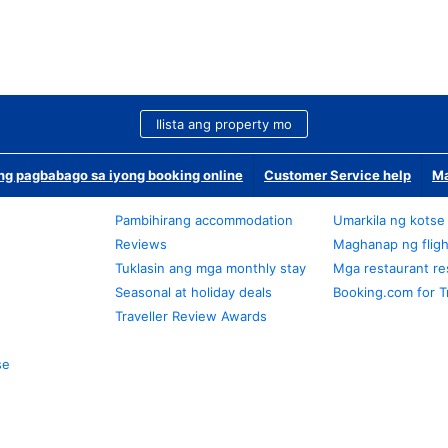
Ilista ang property mo
g pagbabago sa iyong booking online
Customer Service help
Ma
Pambihirang accommodation
Umarkila ng kotse
Reviews
Maghanap ng fligh
Tuklasin ang mga monthly stay
Mga restaurant re
Seasonal at holiday deals
Booking.com for T
Traveller Review Awards
se