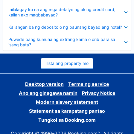
sagot
Nakatago
Inilalagay ko na ang mga detalye ng aking credit card,
ang
kailan ako magbabayad?
sagot
Nakatago
Kailangan ba ng deposito o ng paunang bayad ang hotel?
ang
sagot
Nakatago
Puwede bang kumuha ng extrang kama o crib para sa
ang
isang bata?
sagot
Ilista ang property mo
Desktop version
Terms ng service
Ano ang ginagawa namin
Privacy Notice
Modern slavery statement
Statement sa karapatang pantao
Tungkol sa Booking.com
Copyright © 1996–2026 Booking.com™. All rights