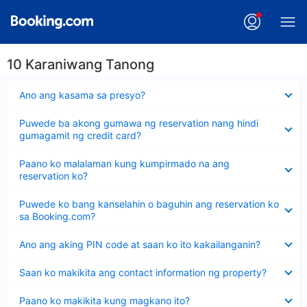
10 Karaniwang Tanong
Nakatago
Ano ang kasama sa presyo?
ang
sagot
Nakatago
Puwede ba akong gumawa ng reservation nang hindi
ang
gumagamit ng credit card?
sagot
Nakatago
Paano ko malalaman kung kumpirmado na ang
ang
reservation ko?
sagot
Nakatago
Puwede ko bang kanselahin o baguhin ang reservation ko
ang
sa Booking.com?
sagot
Nakatago
Ano ang aking PIN code at saan ko ito kakailanganin?
ang
sagot
Nakatago
Saan ko makikita ang contact information ng property?
ang
sagot
Nakatago
Paano ko makikita kung magkano ito?
ang