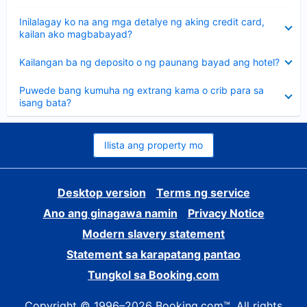
sagot
Nakatago
Inilalagay ko na ang mga detalye ng aking credit card,
ang
kailan ako magbabayad?
sagot
Nakatago
Kailangan ba ng deposito o ng paunang bayad ang hotel?
ang
sagot
Nakatago
Puwede bang kumuha ng extrang kama o crib para sa
ang
isang bata?
sagot
Ilista ang property mo
Desktop version
Terms ng service
Ano ang ginagawa namin
Privacy Notice
Modern slavery statement
Statement sa karapatang pantao
Tungkol sa Booking.com
Copyright © 1996–2026 Booking.com™. All rights