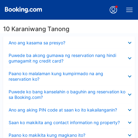
10 Karaniwang Tanong
Nakatago
Ano ang kasama sa presyo?
ang
sagot
Nakatago
Puwede ba akong gumawa ng reservation nang hindi
ang
gumagamit ng credit card?
sagot
Nakatago
Paano ko malalaman kung kumpirmado na ang
ang
reservation ko?
sagot
Nakatago
Puwede ko bang kanselahin o baguhin ang reservation ko
ang
sa Booking.com?
sagot
Nakatago
Ano ang aking PIN code at saan ko ito kakailanganin?
ang
sagot
Nakatago
Saan ko makikita ang contact information ng property?
ang
sagot
Nakatago
Paano ko makikita kung magkano ito?
ang