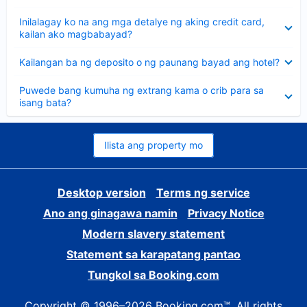
sagot
Nakatago
Inilalagay ko na ang mga detalye ng aking credit card,
ang
kailan ako magbabayad?
sagot
Nakatago
Kailangan ba ng deposito o ng paunang bayad ang hotel?
ang
sagot
Nakatago
Puwede bang kumuha ng extrang kama o crib para sa
ang
isang bata?
sagot
Ilista ang property mo
Desktop version
Terms ng service
Ano ang ginagawa namin
Privacy Notice
Modern slavery statement
Statement sa karapatang pantao
Tungkol sa Booking.com
Copyright © 1996–2026 Booking.com™. All rights