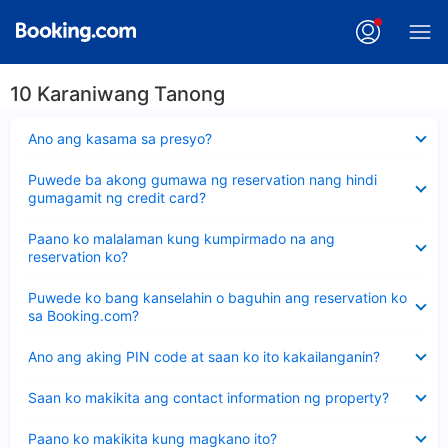
10 Karaniwang Tanong
Nakatago
Ano ang kasama sa presyo?
ang
sagot
Nakatago
Puwede ba akong gumawa ng reservation nang hindi
ang
gumagamit ng credit card?
sagot
Nakatago
Paano ko malalaman kung kumpirmado na ang
ang
reservation ko?
sagot
Nakatago
Puwede ko bang kanselahin o baguhin ang reservation ko
ang
sa Booking.com?
sagot
Nakatago
Ano ang aking PIN code at saan ko ito kakailanganin?
ang
sagot
Nakatago
Saan ko makikita ang contact information ng property?
ang
sagot
Nakatago
Paano ko makikita kung magkano ito?
ang