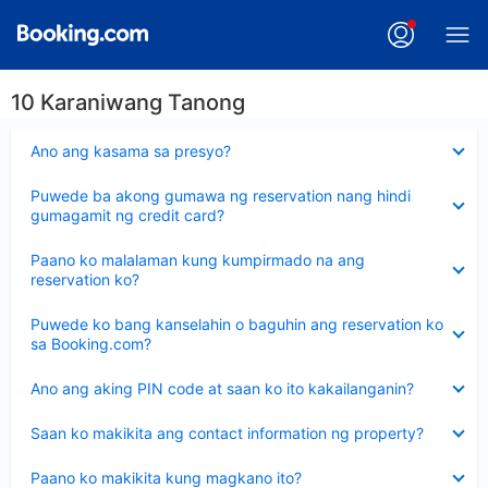
10 Karaniwang Tanong
Nakatago
Ano ang kasama sa presyo?
ang
sagot
Nakatago
Puwede ba akong gumawa ng reservation nang hindi
ang
gumagamit ng credit card?
sagot
Nakatago
Paano ko malalaman kung kumpirmado na ang
ang
reservation ko?
sagot
Nakatago
Puwede ko bang kanselahin o baguhin ang reservation ko
ang
sa Booking.com?
sagot
Nakatago
Ano ang aking PIN code at saan ko ito kakailanganin?
ang
sagot
Nakatago
Saan ko makikita ang contact information ng property?
ang
sagot
Nakatago
Paano ko makikita kung magkano ito?
ang