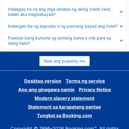
sagot
Nakatago
Inilalagay ko na ang mga detalye ng aking credit card,
ang
kailan ako magbabayad?
sagot
Nakatago
Kailangan ba ng deposito o ng paunang bayad ang hotel?
ang
sagot
Nakatago
Puwede bang kumuha ng extrang kama o crib para sa
ang
isang bata?
sagot
Ilista ang property mo
Desktop version
Terms ng service
Ano ang ginagawa namin
Privacy Notice
Modern slavery statement
Statement sa karapatang pantao
Tungkol sa Booking.com
Copyright © 1996–2026 Booking.com™. All rights