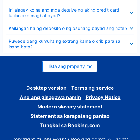
sagot
Nakatago
Inilalagay ko na ang mga detalye ng aking credit card,
ang
kailan ako magbabayad?
sagot
Nakatago
Kailangan ba ng deposito o ng paunang bayad ang hotel?
ang
sagot
Nakatago
Puwede bang kumuha ng extrang kama o crib para sa
ang
isang bata?
sagot
Ilista ang property mo
Desktop version
Terms ng service
Ano ang ginagawa namin
Privacy Notice
Modern slavery statement
Statement sa karapatang pantao
Tungkol sa Booking.com
Copyright © 1996–2026 Booking.com™. All rights