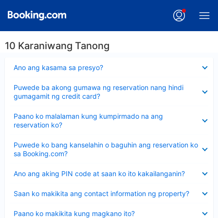
10 Karaniwang Tanong
Nakatago
Ano ang kasama sa presyo?
ang
sagot
Nakatago
Puwede ba akong gumawa ng reservation nang hindi
ang
gumagamit ng credit card?
sagot
Nakatago
Paano ko malalaman kung kumpirmado na ang
ang
reservation ko?
sagot
Nakatago
Puwede ko bang kanselahin o baguhin ang reservation ko
ang
sa Booking.com?
sagot
Nakatago
Ano ang aking PIN code at saan ko ito kakailanganin?
ang
sagot
Nakatago
Saan ko makikita ang contact information ng property?
ang
sagot
Nakatago
Paano ko makikita kung magkano ito?
ang