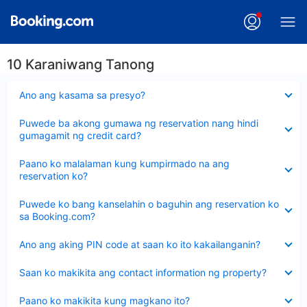
10 Karaniwang Tanong
Nakatago
Ano ang kasama sa presyo?
ang
sagot
Nakatago
Puwede ba akong gumawa ng reservation nang hindi
ang
gumagamit ng credit card?
sagot
Nakatago
Paano ko malalaman kung kumpirmado na ang
ang
reservation ko?
sagot
Nakatago
Puwede ko bang kanselahin o baguhin ang reservation ko
ang
sa Booking.com?
sagot
Nakatago
Ano ang aking PIN code at saan ko ito kakailanganin?
ang
sagot
Nakatago
Saan ko makikita ang contact information ng property?
ang
sagot
Nakatago
Paano ko makikita kung magkano ito?
ang