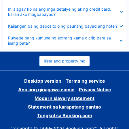
sagot
Nakatago
Inilalagay ko na ang mga detalye ng aking credit card,
ang
kailan ako magbabayad?
sagot
Nakatago
Kailangan ba ng deposito o ng paunang bayad ang hotel?
ang
sagot
Nakatago
Puwede bang kumuha ng extrang kama o crib para sa
ang
isang bata?
sagot
Ilista ang property mo
Desktop version
Terms ng service
Ano ang ginagawa namin
Privacy Notice
Modern slavery statement
Statement sa karapatang pantao
Tungkol sa Booking.com
Copyright © 1996–2026 Booking.com™. All rights