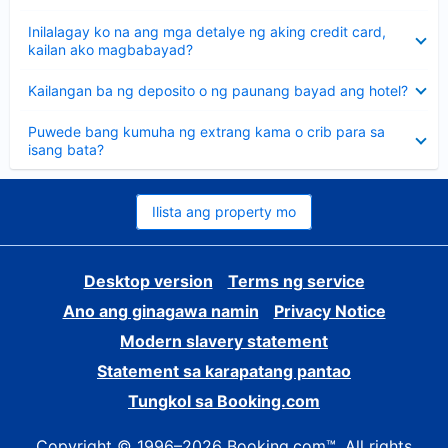
sagot
Nakatago
Inilalagay ko na ang mga detalye ng aking credit card,
ang
kailan ako magbabayad?
sagot
Nakatago
Kailangan ba ng deposito o ng paunang bayad ang hotel?
ang
sagot
Nakatago
Puwede bang kumuha ng extrang kama o crib para sa
ang
isang bata?
sagot
Ilista ang property mo
Desktop version
Terms ng service
Ano ang ginagawa namin
Privacy Notice
Modern slavery statement
Statement sa karapatang pantao
Tungkol sa Booking.com
Copyright © 1996–2026 Booking.com™. All rights