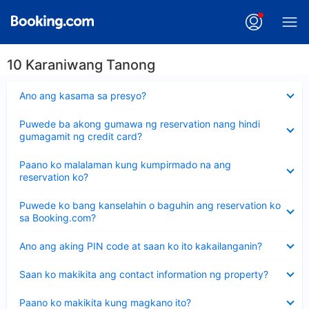
10 Karaniwang Tanong
Nakatago
Ano ang kasama sa presyo?
ang
sagot
Nakatago
Puwede ba akong gumawa ng reservation nang hindi
ang
gumagamit ng credit card?
sagot
Nakatago
Paano ko malalaman kung kumpirmado na ang
ang
reservation ko?
sagot
Nakatago
Puwede ko bang kanselahin o baguhin ang reservation ko
ang
sa Booking.com?
sagot
Nakatago
Ano ang aking PIN code at saan ko ito kakailanganin?
ang
sagot
Nakatago
Saan ko makikita ang contact information ng property?
ang
sagot
Nakatago
Paano ko makikita kung magkano ito?
ang