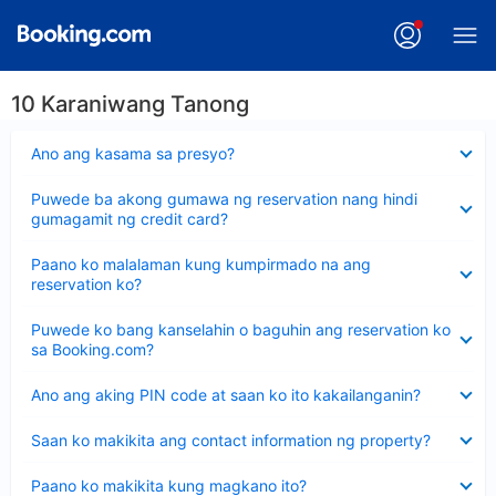
10 Karaniwang Tanong
Nakatago
Ano ang kasama sa presyo?
ang
sagot
Nakatago
Puwede ba akong gumawa ng reservation nang hindi
ang
gumagamit ng credit card?
sagot
Nakatago
Paano ko malalaman kung kumpirmado na ang
ang
reservation ko?
sagot
Nakatago
Puwede ko bang kanselahin o baguhin ang reservation ko
ang
sa Booking.com?
sagot
Nakatago
Ano ang aking PIN code at saan ko ito kakailanganin?
ang
sagot
Nakatago
Saan ko makikita ang contact information ng property?
ang
sagot
Nakatago
Paano ko makikita kung magkano ito?
ang