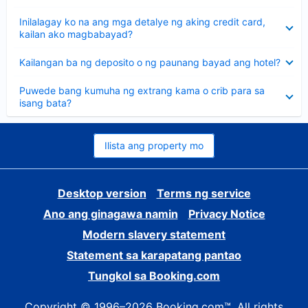
sagot
Nakatago
Inilalagay ko na ang mga detalye ng aking credit card,
ang
kailan ako magbabayad?
sagot
Nakatago
Kailangan ba ng deposito o ng paunang bayad ang hotel?
ang
sagot
Nakatago
Puwede bang kumuha ng extrang kama o crib para sa
ang
isang bata?
sagot
Ilista ang property mo
Desktop version
Terms ng service
Ano ang ginagawa namin
Privacy Notice
Modern slavery statement
Statement sa karapatang pantao
Tungkol sa Booking.com
Copyright © 1996–2026 Booking.com™. All rights