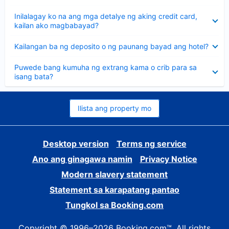
sagot
Nakatago
Inilalagay ko na ang mga detalye ng aking credit card,
ang
kailan ako magbabayad?
sagot
Nakatago
Kailangan ba ng deposito o ng paunang bayad ang hotel?
ang
sagot
Nakatago
Puwede bang kumuha ng extrang kama o crib para sa
ang
isang bata?
sagot
Ilista ang property mo
Desktop version
Terms ng service
Ano ang ginagawa namin
Privacy Notice
Modern slavery statement
Statement sa karapatang pantao
Tungkol sa Booking.com
Copyright © 1996–2026 Booking.com™. All rights