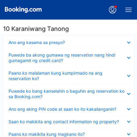
10 Karaniwang Tanong
Nakatago
Ano ang kasama sa presyo?
ang
sagot
Nakatago
Puwede ba akong gumawa ng reservation nang hindi
ang
gumagamit ng credit card?
sagot
Nakatago
Paano ko malalaman kung kumpirmado na ang
ang
reservation ko?
sagot
Nakatago
Puwede ko bang kanselahin o baguhin ang reservation ko
ang
sa Booking.com?
sagot
Nakatago
Ano ang aking PIN code at saan ko ito kakailanganin?
ang
sagot
Nakatago
Saan ko makikita ang contact information ng property?
ang
sagot
Nakatago
Paano ko makikita kung magkano ito?
ang