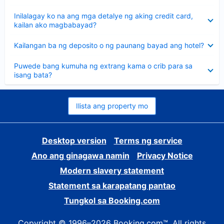
sagot
Nakatago
Inilalagay ko na ang mga detalye ng aking credit card,
ang
kailan ako magbabayad?
sagot
Nakatago
Kailangan ba ng deposito o ng paunang bayad ang hotel?
ang
sagot
Nakatago
Puwede bang kumuha ng extrang kama o crib para sa
ang
isang bata?
sagot
Ilista ang property mo
Desktop version
Terms ng service
Ano ang ginagawa namin
Privacy Notice
Modern slavery statement
Statement sa karapatang pantao
Tungkol sa Booking.com
Copyright © 1996–2026 Booking.com™. All rights