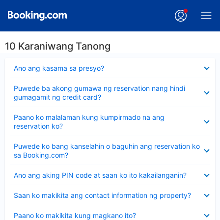
10 Karaniwang Tanong
Nakatago
Ano ang kasama sa presyo?
ang
sagot
Nakatago
Puwede ba akong gumawa ng reservation nang hindi
ang
gumagamit ng credit card?
sagot
Nakatago
Paano ko malalaman kung kumpirmado na ang
ang
reservation ko?
sagot
Nakatago
Puwede ko bang kanselahin o baguhin ang reservation ko
ang
sa Booking.com?
sagot
Nakatago
Ano ang aking PIN code at saan ko ito kakailanganin?
ang
sagot
Nakatago
Saan ko makikita ang contact information ng property?
ang
sagot
Nakatago
Paano ko makikita kung magkano ito?
ang