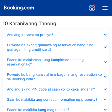
10 Karaniwang Tanong
Nakatago
Ano ang kasama sa presyo?
ang
sagot
Nakatago
Puwede ba akong gumawa ng reservation nang hindi
ang
gumagamit ng credit card?
sagot
Nakatago
Paano ko malalaman kung kumpirmado na ang
ang
reservation ko?
sagot
Nakatago
Puwede ko bang kanselahin o baguhin ang reservation ko
ang
sa Booking.com?
sagot
Nakatago
Ano ang aking PIN code at saan ko ito kakailanganin?
ang
sagot
Nakatago
Saan ko makikita ang contact information ng property?
ang
sagot
Nakatago
Paano ko makikita kung magkano ito?
ang