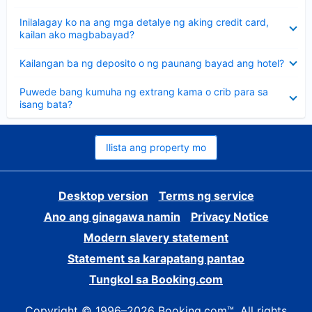
sagot
Nakatago
Inilalagay ko na ang mga detalye ng aking credit card,
ang
kailan ako magbabayad?
sagot
Nakatago
Kailangan ba ng deposito o ng paunang bayad ang hotel?
ang
sagot
Nakatago
Puwede bang kumuha ng extrang kama o crib para sa
ang
isang bata?
sagot
Ilista ang property mo
Desktop version
Terms ng service
Ano ang ginagawa namin
Privacy Notice
Modern slavery statement
Statement sa karapatang pantao
Tungkol sa Booking.com
Copyright © 1996–2026 Booking.com™. All rights