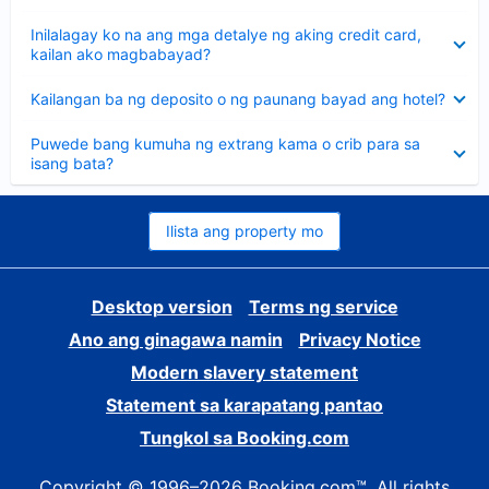
sagot
Nakatago
Inilalagay ko na ang mga detalye ng aking credit card,
ang
kailan ako magbabayad?
sagot
Nakatago
Kailangan ba ng deposito o ng paunang bayad ang hotel?
ang
sagot
Nakatago
Puwede bang kumuha ng extrang kama o crib para sa
ang
isang bata?
sagot
Ilista ang property mo
Desktop version
Terms ng service
Ano ang ginagawa namin
Privacy Notice
Modern slavery statement
Statement sa karapatang pantao
Tungkol sa Booking.com
Copyright © 1996–2026 Booking.com™. All rights