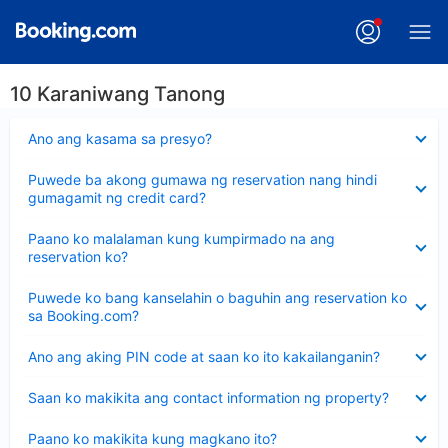
10 Karaniwang Tanong
Nakatago
Ano ang kasama sa presyo?
ang
sagot
Nakatago
Puwede ba akong gumawa ng reservation nang hindi
ang
gumagamit ng credit card?
sagot
Nakatago
Paano ko malalaman kung kumpirmado na ang
ang
reservation ko?
sagot
Nakatago
Puwede ko bang kanselahin o baguhin ang reservation ko
ang
sa Booking.com?
sagot
Nakatago
Ano ang aking PIN code at saan ko ito kakailanganin?
ang
sagot
Nakatago
Saan ko makikita ang contact information ng property?
ang
sagot
Nakatago
Paano ko makikita kung magkano ito?
ang