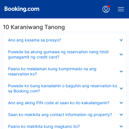
10 Karaniwang Tanong
Nakatago
Ano ang kasama sa presyo?
ang
sagot
Nakatago
Puwede ba akong gumawa ng reservation nang hindi
ang
gumagamit ng credit card?
sagot
Nakatago
Paano ko malalaman kung kumpirmado na ang
ang
reservation ko?
sagot
Nakatago
Puwede ko bang kanselahin o baguhin ang reservation ko
ang
sa Booking.com?
sagot
Nakatago
Ano ang aking PIN code at saan ko ito kakailanganin?
ang
sagot
Nakatago
Saan ko makikita ang contact information ng property?
ang
sagot
Nakatago
Paano ko makikita kung magkano ito?
ang