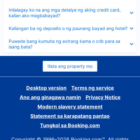
sagot
Nakatago
Inilalagay ko na ang mga detalye ng aking credit card,
ang
kailan ako magbabayad?
sagot
Nakatago
Kailangan ba ng deposito o ng paunang bayad ang hotel?
ang
sagot
Nakatago
Puwede bang kumuha ng extrang kama o crib para sa
ang
isang bata?
sagot
Ilista ang property mo
Desktop version
Terms ng service
Ano ang ginagawa namin
Privacy Notice
Modern slavery statement
Statement sa karapatang pantao
Tungkol sa Booking.com
Copyright © 1996–2026 Booking.com™. All rights