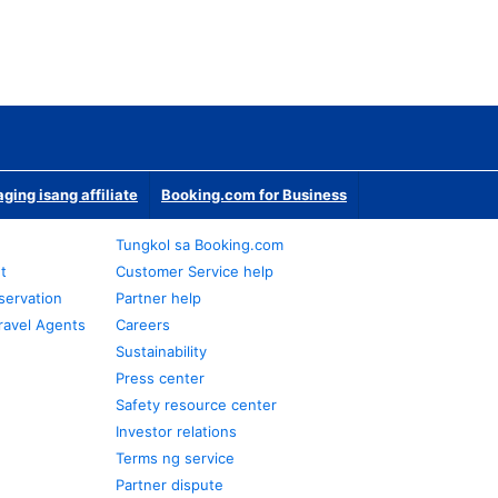
ging isang affiliate
Booking.com for Business
Tungkol sa Booking.com
t
Customer Service help
servation
Partner help
ravel Agents
Careers
Sustainability
Press center
Safety resource center
Investor relations
Terms ng service
Partner dispute