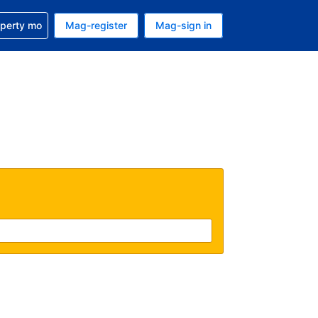
ulong sa reservation mo
operty mo
Mag-register
Mag-sign in
currency mo ngayon
ino ang wika mo ngayon