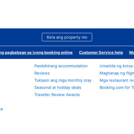
Ilista ang property mo
g pagbabago sa iyong booking online
Customer Service help
Ma
Pambihirang accommodation
Umarkila ng kotse
Reviews
Maghanap ng fligh
Tuklasin ang mga monthly stay
Mga restaurant re
Seasonal at holiday deals
Booking.com for T
Traveller Review Awards
se