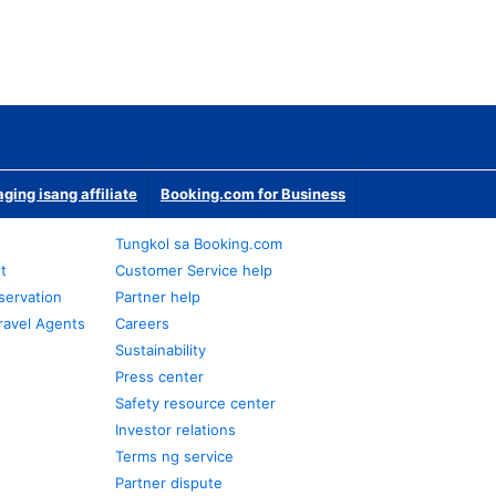
ging isang affiliate
Booking.com for Business
Tungkol sa Booking.com
t
Customer Service help
servation
Partner help
ravel Agents
Careers
Sustainability
Press center
Safety resource center
Investor relations
Terms ng service
Partner dispute