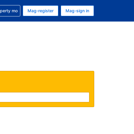
ulong sa reservation mo
operty mo
Mag-register
Mag-sign in
currency mo ngayon
ino ang wika mo ngayon