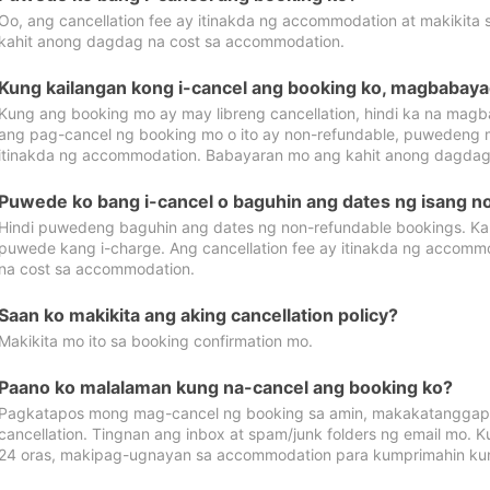
Oo, ang cancellation fee ay itinakda ng accommodation at makikita 
kahit anong dagdag na cost sa accommodation.
Kung kailangan kong i-cancel ang booking ko, magbabaya
Kung ang booking mo ay may libreng cancellation, hindi ka na magba
ang pag-cancel ng booking mo o ito ay non-refundable, puwedeng may
itinakda ng accommodation. Babayaran mo ang kahit anong dagdag
Puwede ko bang i-cancel o baguhin ang dates ng isang n
Hindi puwedeng baguhin ang dates ng non-refundable bookings. Kap
puwede kang i-charge. Ang cancellation fee ay itinakda ng accom
na cost sa accommodation.
Saan ko makikita ang aking cancellation policy?
Makikita mo ito sa booking confirmation mo.
Paano ko malalaman kung na-cancel ang booking ko?
Pagkatapos mong mag-cancel ng booking sa amin, makakatanggap
cancellation. Tingnan ang inbox at spam/junk folders ng email mo. 
24 oras, makipag-ugnayan sa accommodation para kumprimahin kung