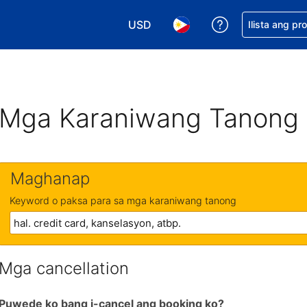
USD
Makakuha ng t
Ilista ang pr
Pumili ng currency mo. USD ang 
Pumili ng wika mo. Filip
Mga Karaniwang Tanong
Maghanap
Keyword o paksa para sa mga karaniwang tanong
Mga cancellation
Puwede ko bang i-cancel ang booking ko?