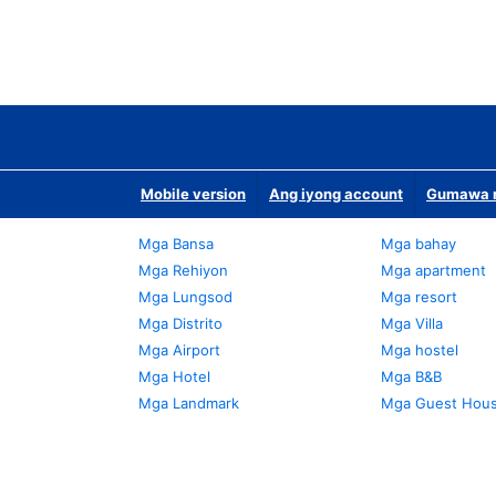
Mobile version
Ang iyong account
Gumawa n
Mga Bansa
Mga bahay
Mga Rehiyon
Mga apartment
Mga Lungsod
Mga resort
Mga Distrito
Mga Villa
Mga Airport
Mga hostel
Mga Hotel
Mga B&B
Mga Landmark
Mga Guest Hou