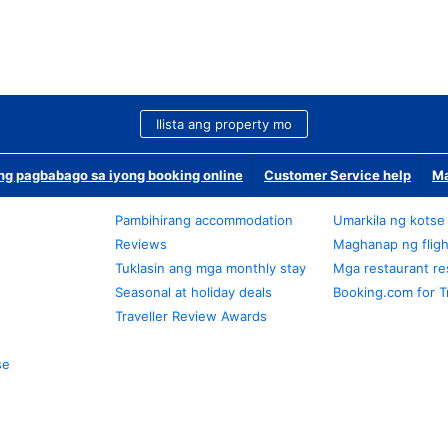
Ilista ang property mo
g pagbabago sa iyong booking online
Customer Service help
Ma
Pambihirang accommodation
Umarkila ng kotse
Reviews
Maghanap ng fligh
Tuklasin ang mga monthly stay
Mga restaurant re
Seasonal at holiday deals
Booking.com for T
Traveller Review Awards
se